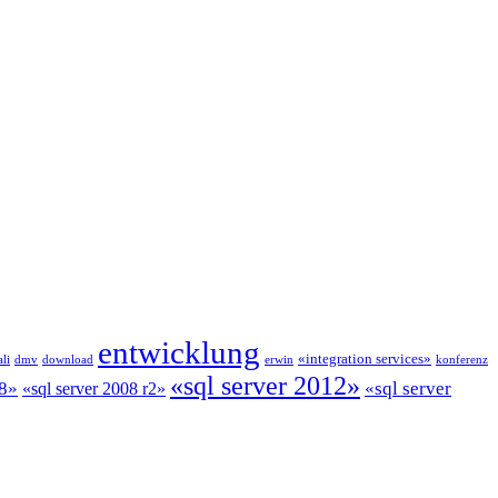
entwicklung
«integration services»
li
dmv
download
erwin
konferenz
«sql server 2012»
08»
«sql server
«sql server 2008 r2»