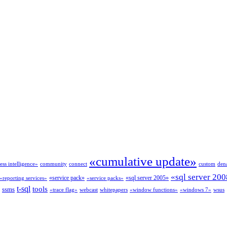
«cumulative update»
ess intelligence»
community
connect
custom
dena
«sql server 20
«service pack»
«sql server 2005»
«reporting services»
«service packs»
t-sql
tools
ssms
«trace flag»
webcast
whitepapers
«window functions»
«windows 7»
wsus