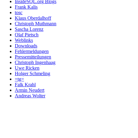
InsideSQL.org Blogs
Frank Kalis
tosc
Klaus Oberdalhoff
Christoph Muthmann
Sascha Lorenz
Olaf Pietsch
Weblinks
Downloads
Fehlermeldungen
Pressemitteilungen
Christoph Ingenhaag
Uwe Ricken
Holger Schmeling
=tg=
Falk Krahl
Armin Neudert
Andreas Wolter