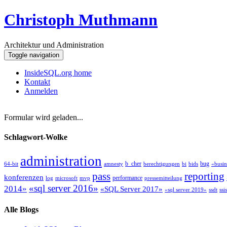
Christoph Muthmann
Architektur und Administration
Toggle navigation
InsideSQL.org home
Kontakt
Anmelden
Formular wird geladen...
Schlagwort-Wolke
administration
b_cher
bug
64-bit
amnesty
berechtigungen
bi
bids
«busin
pass
reporting
konferenzen
performance
log
microsoft
mvp
pressemitteilung
«sql server 2016»
2014»
«SQL Server 2017»
«sql server 2019»
ssdt
ssis
Alle Blogs