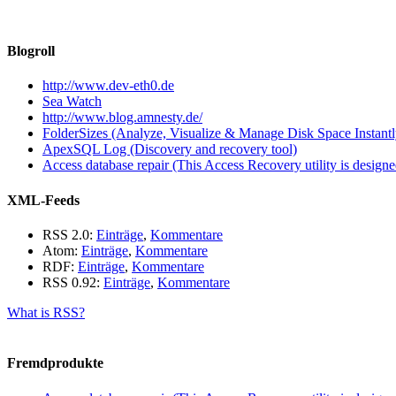
Blogroll
http://www.dev-eth0.de
Sea Watch
http://www.blog.amnesty.de/
FolderSizes (Analyze, Visualize & Manage Disk Space Instantl
ApexSQL Log (Discovery and recovery tool)
Access database repair (This Access Recovery utility is designed
XML-Feeds
RSS 2.0:
Einträge
,
Kommentare
Atom:
Einträge
,
Kommentare
RDF:
Einträge
,
Kommentare
RSS 0.92:
Einträge
,
Kommentare
What is RSS?
Fremdprodukte