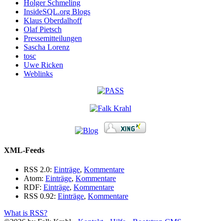
Holger Schmeling
InsideSQL.org Blogs
Klaus Oberdalhoff
Olaf Pietsch
Pressemitteilungen
Sascha Lorenz
tosc
Uwe Ricken
Weblinks
XML-Feeds
RSS 2.0:
Einträge
,
Kommentare
Atom:
Einträge
,
Kommentare
RDF:
Einträge
,
Kommentare
RSS 0.92:
Einträge
,
Kommentare
What is RSS?