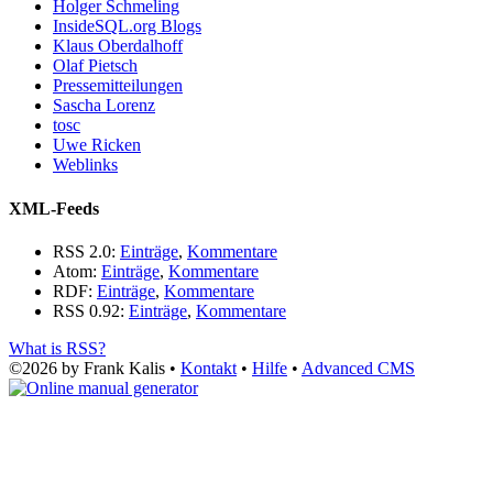
Holger Schmeling
InsideSQL.org Blogs
Klaus Oberdalhoff
Olaf Pietsch
Pressemitteilungen
Sascha Lorenz
tosc
Uwe Ricken
Weblinks
XML-Feeds
RSS 2.0:
Einträge
,
Kommentare
Atom:
Einträge
,
Kommentare
RDF:
Einträge
,
Kommentare
RSS 0.92:
Einträge
,
Kommentare
What is RSS?
©2026 by Frank Kalis •
Kontakt
•
Hilfe
•
Advanced CMS