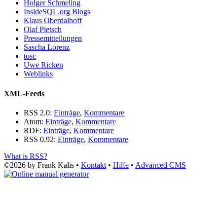
Holger Schmeling
InsideSQL.org Blogs
Klaus Oberdalhoff
Olaf Pietsch
Pressemitteilungen
Sascha Lorenz
tosc
Uwe Ricken
Weblinks
XML-Feeds
RSS 2.0:
Einträge
,
Kommentare
Atom:
Einträge
,
Kommentare
RDF:
Einträge
,
Kommentare
RSS 0.92:
Einträge
,
Kommentare
What is RSS?
©2026 by Frank Kalis •
Kontakt
•
Hilfe
•
Advanced CMS