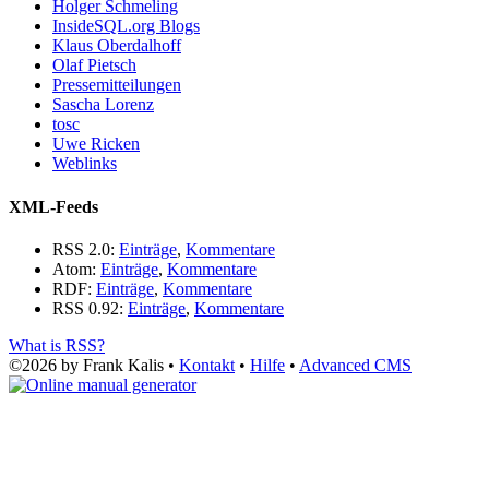
Holger Schmeling
InsideSQL.org Blogs
Klaus Oberdalhoff
Olaf Pietsch
Pressemitteilungen
Sascha Lorenz
tosc
Uwe Ricken
Weblinks
XML-Feeds
RSS 2.0:
Einträge
,
Kommentare
Atom:
Einträge
,
Kommentare
RDF:
Einträge
,
Kommentare
RSS 0.92:
Einträge
,
Kommentare
What is RSS?
©2026 by Frank Kalis •
Kontakt
•
Hilfe
•
Advanced CMS