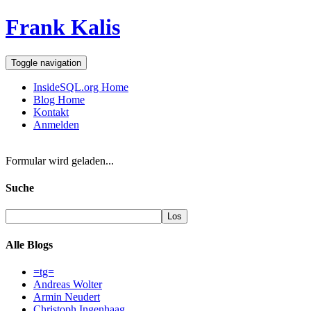
Frank Kalis
Toggle navigation
InsideSQL.org Home
Blog Home
Kontakt
Anmelden
Formular wird geladen...
Suche
Alle Blogs
=tg=
Andreas Wolter
Armin Neudert
Christoph Ingenhaag