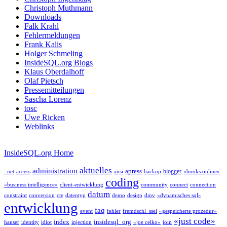
Christoph Muthmann
Downloads
Falk Krahl
Fehlermeldungen
Frank Kalis
Holger Schmeling
InsideSQL.org Blogs
Klaus Oberdalhoff
Olaf Pietsch
Pressemitteilungen
Sascha Lorenz
tosc
Uwe Ricken
Weblinks
InsideSQL.org Home
aktuelles
administration
apress
blogger
_net
access
ansi
backup
«books online»
coding
«business intelligence»
client-entwicklung
community
connect
connection
datum
constraint
conversion
cte
datentyp
demo
design
dmv
«dynamisches sql»
entwicklung
faq
event
fehler
fremdschl_ssel
«gespeicherte prozedur»
«just code»
index
insidesql_org
hanser
identity
idiot
injection
«joe celko»
join