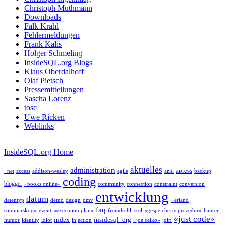
Christoph Muthmann
Downloads
Falk Krahl
Fehlermeldungen
Frank Kalis
Holger Schmeling
InsideSQL.org Blogs
Klaus Oberdalhoff
Olaf Pietsch
Pressemitteilungen
Sascha Lorenz
tosc
Uwe Ricken
Weblinks
InsideSQL.org Home
aktuelles
administration
apress
_net
access
addison-wesley
agile
ansi
backup
coding
blogger
«books online»
community
connection
constraint
conversion
entwicklung
datum
datentyp
demo
design
dmv
«erland
faq
sommarskog»
event
«execution plan»
fremdschl_ssel
«gespeicherte prozedur»
hanser
«just code»
index
insidesql_org
humor
identity
idiot
injection
«joe celko»
join