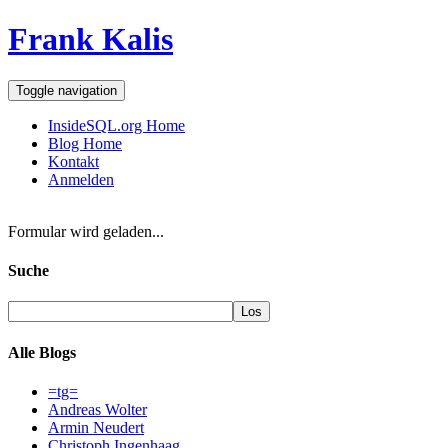
Frank Kalis
Toggle navigation
InsideSQL.org Home
Blog Home
Kontakt
Anmelden
Formular wird geladen...
Suche
Alle Blogs
=tg=
Andreas Wolter
Armin Neudert
Christoph Ingenhaag