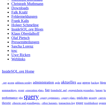
Christoph Muthmann
Downloads
Falk Krahl
Fehlermeldungen
Frank Kalis
Holger Schmeling
InsideSQL.org Blogs
Klaus Oberdalhoff
Olaf Pietsch
Pressemitteilungen
Sascha Lorenz
tosc
Uwe Ricken
Weblinks
InsideSQL.org Home
aktuelles
administration
apress
blog
_net
access
addison-wesley
agile
ansi
backup
faq
sommarskog»
event
«execution plan»
fremdschl_ssel
«gespeicherte prozedur»
hanser
h
query
performance
quick-tips
php
«query optimizer»
«query plan»
security
«servi
theorie
trigger
«theorie und grundlagen»
«tibor karaszi»
transaction-log
troubleshoot
upsizi