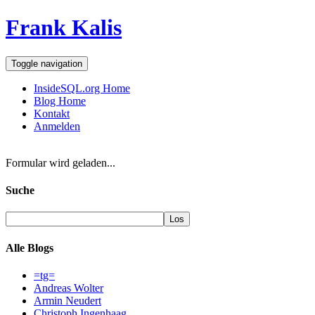
Frank Kalis
Toggle navigation
InsideSQL.org Home
Blog Home
Kontakt
Anmelden
Formular wird geladen...
Suche
Alle Blogs
=tg=
Andreas Wolter
Armin Neudert
Christoph Ingenhaag