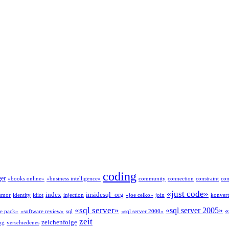
coding
ger
«books online»
«business intelligence»
community
connection
constraint
con
«just code»
index
insidesql_org
umor
identity
idiot
injection
«joe celko»
join
konvert
«sql server»
«sql server 2005»
«
ce pack»
«software review»
sql
«sql server 2000»
zeit
zeichenfolge
ng
verschiedenes