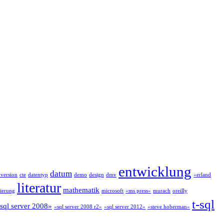
entwicklung
datum
version
cte
datentyp
demo
design
dmv
«erland
literatur
mathematik
ierung
microsoft
«ms press»
murach
oreilly
t-sql
sql server 2008»
«sql server 2008 r2»
«sql server 2012»
«steve hoberman»