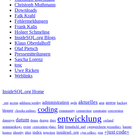
Christoph Muthmann
Downloads
Falk Krahl
Fehlermeldungen
Frank Kalis
Holger Schmeling
InsideSQL.org Blogs
Klaus Oberdalhoff
Olaf Pietsch
Pressemitteilungen
Sascha Lorenz
tosc
Uwe Ricken
Weblinks
InsideSQL.org Home
aktuelles
administration
apress
_net
access
addison-wesley
agile
ansi
backup
coding
blogger
«books online»
community
connection
constraint
conversion
entwicklung
datum
datentyp
demo
design
dmv
«erland
faq
sommarskog»
event
«execution plan»
fremdschl_ssel
«gespeicherte prozedur»
hanser
«just code»
index
insidesql_org
humor
identity
idiot
injection
«joe celko»
join