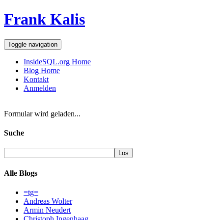
Frank Kalis
Toggle navigation
InsideSQL.org Home
Blog Home
Kontakt
Anmelden
Formular wird geladen...
Suche
Alle Blogs
=tg=
Andreas Wolter
Armin Neudert
Christoph Ingenhaag