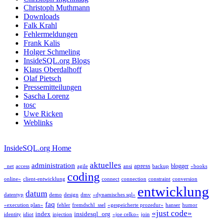
Christoph Muthmann
Downloads
Falk Krahl
Fehlermeldungen
Frank Kalis
Holger Schmeling
InsideSQL.org Blogs
Klaus Oberdalhoff
Olaf Pietsch
Pressemitteilungen
Sascha Lorenz
tosc
Uwe Ricken
Weblinks
InsideSQL.org Home
aktuelles
administration
apress
blogger
_net
access
agile
ansi
backup
«books
coding
online»
client-entwicklung
connect
connection
constraint
conversion
entwicklung
datum
datentyp
demo
design
dmv
«dynamisches sql»
faq
«execution plan»
fehler
fremdschl_ssel
«gespeicherte prozedur»
hanser
humor
«just code»
index
insidesql_org
identity
idiot
injection
«joe celko»
join