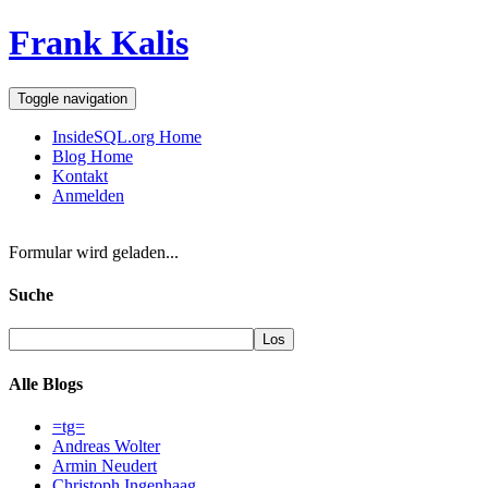
Frank Kalis
Toggle navigation
InsideSQL.org Home
Blog Home
Kontakt
Anmelden
Formular wird geladen...
Suche
Alle Blogs
=tg=
Andreas Wolter
Armin Neudert
Christoph Ingenhaag