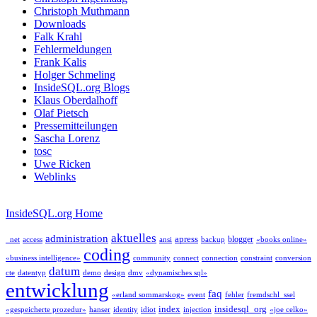
Christoph Muthmann
Downloads
Falk Krahl
Fehlermeldungen
Frank Kalis
Holger Schmeling
InsideSQL.org Blogs
Klaus Oberdalhoff
Olaf Pietsch
Pressemitteilungen
Sascha Lorenz
tosc
Uwe Ricken
Weblinks
InsideSQL.org Home
aktuelles
administration
apress
blogger
_net
access
ansi
backup
«books online»
coding
«business intelligence»
community
connect
connection
constraint
conversion
datum
cte
datentyp
demo
design
dmv
«dynamisches sql»
entwicklung
faq
«erland sommarskog»
event
fehler
fremdschl_ssel
index
insidesql_org
«gespeicherte prozedur»
hanser
identity
idiot
injection
«joe celko»