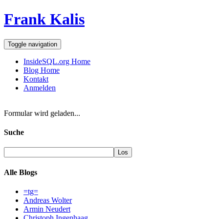
Frank Kalis
Toggle navigation
InsideSQL.org Home
Blog Home
Kontakt
Anmelden
Formular wird geladen...
Suche
Alle Blogs
=tg=
Andreas Wolter
Armin Neudert
Christoph Ingenhaag