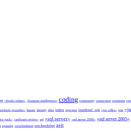
coding
ger
«books online»
«business intelligence»
community
connection
constraint
con
«j
index
insidesql_org
eicherte prozedur»
hanser
identity
idiot
injection
«joe celko»
join
«sql server»
«sql server 2005»
ice pack»
«software review»
sql
«sql server 2000»
zeit
zeichenfolge
t
upsizing
verschiedenes