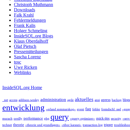
Christoph Muthmann
Downloads
Falk Krahl
Fehlermeldungen
Frank Kalis
Holger Schmeling
InsideSQL.org Blogs
Klaus Oberdalhoff
Olaf Pietsch
Pressemitteilungen
Sascha Lorenz
tosc
Uwe Ricken
Weblinks
InsideSQL.org Home
aktuelles
administration
apress
blog
_net
access
addison-wesley
agile
ansi
backup
entwicklung
faq
«erland sommarskog»
event
fehler
fremdschl_ssel
«gesp
query
performance
quick-tips
murach
oreilly
php
«query optimizer»
security
«serv
theorie
trigger
technet
«theorie und grundlagen»
«tibor karaszi»
transaction-log
troubleshoo