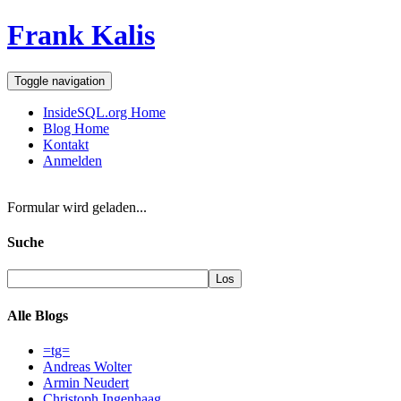
Frank Kalis
Toggle navigation
InsideSQL.org Home
Blog Home
Kontakt
Anmelden
Formular wird geladen...
Suche
Alle Blogs
=tg=
Andreas Wolter
Armin Neudert
Christoph Ingenhaag