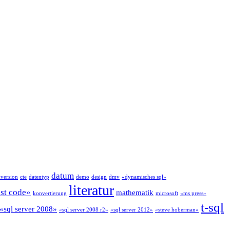
datum
version
cte
datentyp
demo
design
dmv
«dynamisches sql»
literatur
ust code»
mathematik
konvertierung
microsoft
«ms press»
t-sql
«sql server 2008»
«sql server 2008 r2»
«sql server 2012»
«steve hoberman»