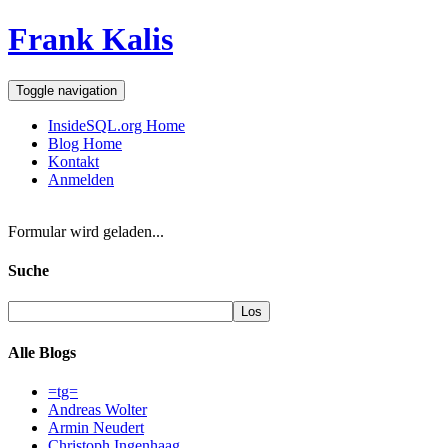
Frank Kalis
Toggle navigation
InsideSQL.org Home
Blog Home
Kontakt
Anmelden
Formular wird geladen...
Suche
Alle Blogs
=tg=
Andreas Wolter
Armin Neudert
Christoph Ingenhaag