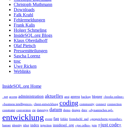
Christoph Muthmann
Downloads
Falk Krahl
Fehlermeldungen
Frank Kalis
Holger Schmeling
InsideSQL.org Blogs
Klaus Oberdalhoff
Olaf Pietsch
Pressemitteilungen
Sascha Lorenz
tosc
Uwe Ricken
Weblinks
InsideSQL.org Home
aktuelles
administration
apress
blogger
_net
access
ansi
backup
«books online»
coding
«business intelligence»
client-entwicklung
community
connect
connection
datum
constraint
conversion
cte
datentyp
demo
design
dmv
«dynamisches sql»
entwicklung
faq
event
fehler
fremdschl_ssel
«gespeicherte prozedur»
«just code»
index
insidesql_org
hanser
identity
idiot
injection
«joe celko»
join