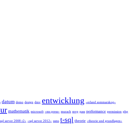
entwicklung
datum
p
demo
design
dmv
«erland sommarskog»
tur
mathematik
performance
microsoft
«ms press»
murach
mvp
pass
permission
php
t-sql
theorie
sql server 2008 r2»
«sql server 2012»
ssms
«theorie und grundlagen»