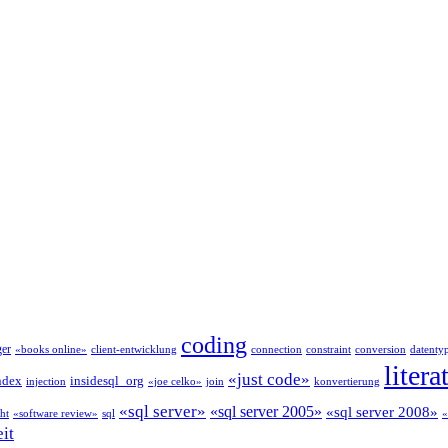
coding
ger
«books online»
client-entwicklung
connection
constraint
conversion
datenty
litera
«just code»
ndex
insidesql_org
injection
«joe celko»
join
konvertierung
«sql server»
«sql server 2005»
«sql server 2008»
cht
«software review»
sql
«
eit