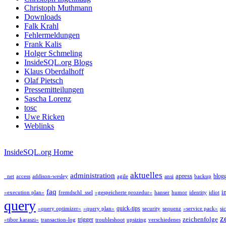
Christoph Muthmann
Downloads
Falk Krahl
Fehlermeldungen
Frank Kalis
Holger Schmeling
InsideSQL.org Blogs
Klaus Oberdalhoff
Olaf Pietsch
Pressemitteilungen
Sascha Lorenz
tosc
Uwe Ricken
Weblinks
InsideSQL.org Home
aktuelles
administration
apress
blog
_net
access
addison-wesley
agile
ansi
backup
faq
i
«execution plan»
fremdschl_ssel
«gespeicherte prozedur»
hanser
humor
identity
idiot
query
quick-tips
«query optimizer»
«query plan»
security
sequenz
«service pack»
si
z
zeichenfolge
trigger
«tibor karaszi»
transaction-log
troubleshoot
upsizing
verschiedenes