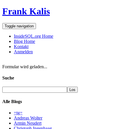
Frank Kalis
Toggle navigation
InsideSQL.org Home
Blog Home
Kontakt
Anmelden
Formular wird geladen...
Suche
Alle Blogs
=tg=
Andreas Wolter
Armin Neudert
Christoph Ingenhaag