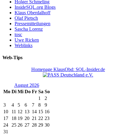
Holger Schmeling
InsideSQL.org Blogs
Klaus Oberdalhoff
Olaf Pietsch
Pressemitteilungen
Sascha Lorenz
tosc
Uwe Ricken
Weblinks
Web-Tips
Homepage KlausObd: SQL-Insider.de
August 2026
Mo
Di
Mi
Do
Fr
Sa
So
1
2
3
4
5
6
7
8
9
10
11
12
13
14
15
16
17
18
19
20
21
22
23
24
25
26
27
28
29
30
31