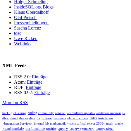
Holger Schmeling
InsideSQL.org Blogs
Klaus Oberdalhoff
Olaf Pietsch
Pressemitteilungen
Sascha Lorenz
tosc
Uwe Ricken
Weblinks
XML-Feeds
RSS 2.0:
Einträge
Atom:
Einträge
RDF:
Einträge
RSS 0.92:
Einträge
More on RSS
coding
backup
clustering
community
connect
«cumulative update»
«database mirroring»
index
dbcc
denali
design
dmv
fix
full-text
hardware
«how it works»
installation
«Integration Services»
internal
kb
mathematik
«microsoft sql server 2008»
msdn
oracle
query
«paul randal»
performance
profiler
«query optimizer»
«query plan»