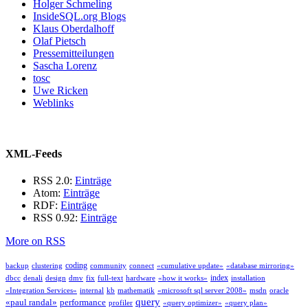
Holger Schmeling
InsideSQL.org Blogs
Klaus Oberdalhoff
Olaf Pietsch
Pressemitteilungen
Sascha Lorenz
tosc
Uwe Ricken
Weblinks
XML-Feeds
RSS 2.0:
Einträge
Atom:
Einträge
RDF:
Einträge
RSS 0.92:
Einträge
More on RSS
coding
backup
clustering
community
connect
«cumulative update»
«database mirroring»
index
dbcc
denali
design
dmv
fix
full-text
hardware
«how it works»
installation
«Integration Services»
internal
kb
mathematik
«microsoft sql server 2008»
msdn
oracle
query
«paul randal»
performance
profiler
«query optimizer»
«query plan»