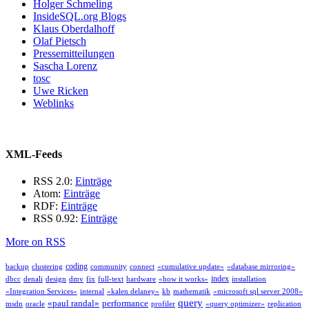
Holger Schmeling
InsideSQL.org Blogs
Klaus Oberdalhoff
Olaf Pietsch
Pressemitteilungen
Sascha Lorenz
tosc
Uwe Ricken
Weblinks
XML-Feeds
RSS 2.0:
Einträge
Atom:
Einträge
RDF:
Einträge
RSS 0.92:
Einträge
More on RSS
coding
backup
clustering
community
connect
«cumulative update»
«database mirroring»
index
dbcc
denali
design
dmv
fix
full-text
hardware
«how it works»
installation
«Integration Services»
internal
«kalen delaney»
kb
mathematik
«microsoft sql server 2008»
query
«paul randal»
performance
msdn
oracle
profiler
«query optimizer»
replication