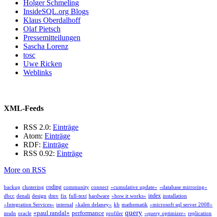
Holger Schmeling
InsideSQL.org Blogs
Klaus Oberdalhoff
Olaf Pietsch
Pressemitteilungen
Sascha Lorenz
tosc
Uwe Ricken
Weblinks
XML-Feeds
RSS 2.0:
Einträge
Atom:
Einträge
RDF:
Einträge
RSS 0.92:
Einträge
More on RSS
coding
backup
clustering
community
connect
«cumulative update»
«database mirroring»
index
dbcc
denali
design
dmv
fix
full-text
hardware
«how it works»
installation
«Integration Services»
internal
«kalen delaney»
kb
mathematik
«microsoft sql server 2008»
query
«paul randal»
performance
msdn
oracle
profiler
«query optimizer»
replication