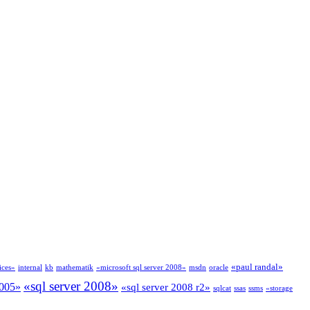
«paul randal»
ices»
internal
kb
mathematik
«microsoft sql server 2008»
msdn
oracle
«sql server 2008»
2005»
«sql server 2008 r2»
sqlcat
ssas
ssms
«storage