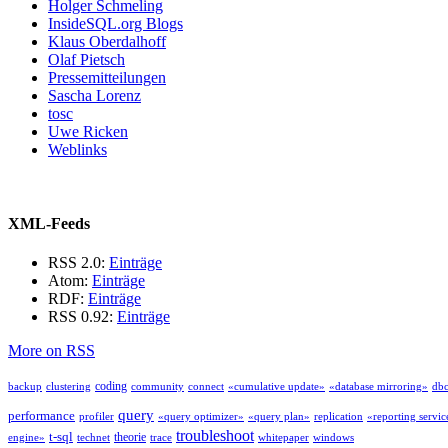
Holger Schmeling
InsideSQL.org Blogs
Klaus Oberdalhoff
Olaf Pietsch
Pressemitteilungen
Sascha Lorenz
tosc
Uwe Ricken
Weblinks
XML-Feeds
RSS 2.0:
Einträge
Atom:
Einträge
RDF:
Einträge
RSS 0.92:
Einträge
More on RSS
coding
backup
clustering
community
connect
«cumulative update»
«database mirroring»
db
query
performance
profiler
«query optimizer»
«query plan»
replication
«reporting servic
troubleshoot
t-sql
theorie
engine»
technet
trace
whitepaper
windows