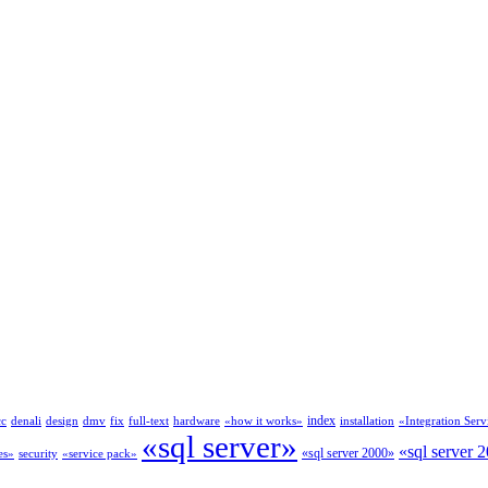
index
cc
denali
design
dmv
fix
full-text
hardware
«how it works»
installation
«Integration Serv
«sql server»
«sql server 
«sql server 2000»
es»
security
«service pack»