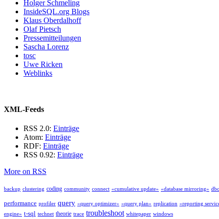
Holger Schmeling
InsideSQL.org Blogs
Klaus Oberdalhoff
Olaf Pietsch
Pressemitteilungen
Sascha Lorenz
tosc
Uwe Ricken
Weblinks
XML-Feeds
RSS 2.0:
Einträge
Atom:
Einträge
RDF:
Einträge
RSS 0.92:
Einträge
More on RSS
coding
backup
clustering
community
connect
«cumulative update»
«database mirroring»
db
query
performance
profiler
«query optimizer»
«query plan»
replication
«reporting servic
troubleshoot
t-sql
theorie
engine»
technet
trace
whitepaper
windows