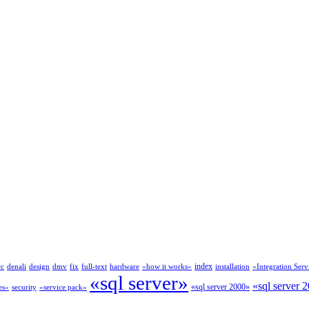
index
cc
denali
design
dmv
fix
full-text
hardware
«how it works»
installation
«Integration Serv
«sql server»
«sql server 
«sql server 2000»
es»
security
«service pack»