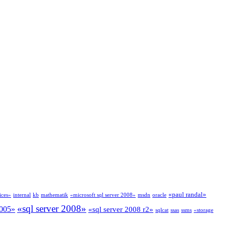
«paul randal»
ices»
internal
kb
mathematik
«microsoft sql server 2008»
msdn
oracle
«sql server 2008»
2005»
«sql server 2008 r2»
sqlcat
ssas
ssms
«storage