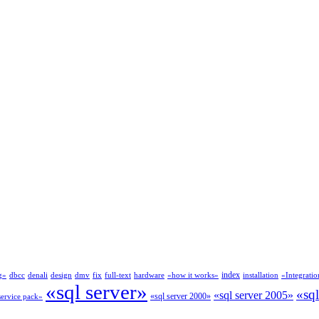
index
g»
dbcc
denali
design
dmv
fix
full-text
hardware
«how it works»
installation
«Integratio
«sql server»
«sq
«sql server 2005»
«sql server 2000»
service pack»