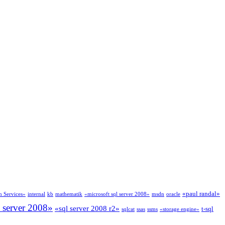
«paul randal»
n Services»
internal
kb
mathematik
«microsoft sql server 2008»
msdn
oracle
l server 2008»
«sql server 2008 r2»
t-sql
sqlcat
ssas
ssms
«storage engine»