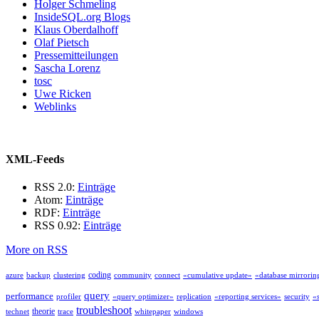
Holger Schmeling
InsideSQL.org Blogs
Klaus Oberdalhoff
Olaf Pietsch
Pressemitteilungen
Sascha Lorenz
tosc
Uwe Ricken
Weblinks
XML-Feeds
RSS 2.0:
Einträge
Atom:
Einträge
RDF:
Einträge
RSS 0.92:
Einträge
More on RSS
coding
azure
backup
clustering
community
connect
«cumulative update»
«database mirrorin
query
performance
profiler
«query optimizer»
replication
«reporting services»
security
«
troubleshoot
theorie
technet
trace
whitepaper
windows