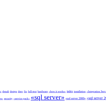
index
cc
denali
design
dmv
fix
full-text
hardware
«how it works»
installation
«Integration Serv
«sql server»
«sql server 
«sql server 2000»
es»
security
«service pack»