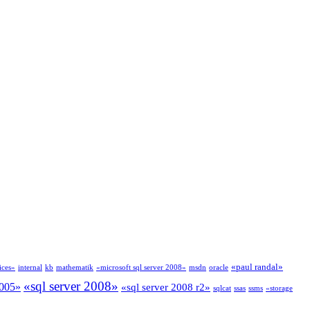
«paul randal»
ices»
internal
kb
mathematik
«microsoft sql server 2008»
msdn
oracle
«sql server 2008»
2005»
«sql server 2008 r2»
sqlcat
ssas
ssms
«storage