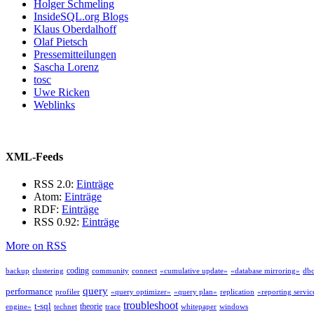
Holger Schmeling
InsideSQL.org Blogs
Klaus Oberdalhoff
Olaf Pietsch
Pressemitteilungen
Sascha Lorenz
tosc
Uwe Ricken
Weblinks
XML-Feeds
RSS 2.0:
Einträge
Atom:
Einträge
RDF:
Einträge
RSS 0.92:
Einträge
More on RSS
coding
backup
clustering
community
connect
«cumulative update»
«database mirroring»
db
query
performance
profiler
«query optimizer»
«query plan»
replication
«reporting servic
troubleshoot
t-sql
theorie
engine»
technet
trace
whitepaper
windows