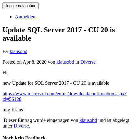
Toggle navigation
Anmelden
Update SQL Server 2017 - CU 20 is
available
By
klausobd
Posted on Apr 8, 2020 von
klausobd
in
Diverse
Hi,
new Update for SQL Server 2017 - CU 20 is available
https://www.microsoft.com/en-us/download/confirmation.aspx?
id=56128
mfg Klaus
Dieser Eintrag wurde eingetragen von
klausobd
und ist abgelegt
unter
Diverse
.
Noch kein Feedback