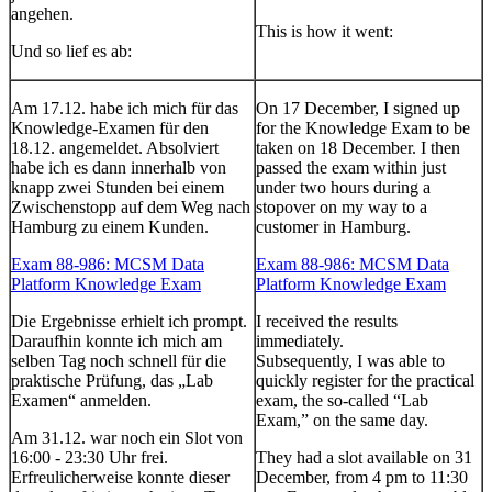
angehen.
This is how it went:
Und so lief es ab:
Am 17.12. habe ich mich für das
On 17 December, I signed up
Knowledge-Examen für den
for the Knowledge Exam to be
18.12. angemeldet. Absolviert
taken on 18 December. I then
habe ich es dann innerhalb von
passed the exam within just
knapp zwei Stunden bei einem
under two hours during a
Zwischenstopp auf dem Weg nach
stopover on my way to a
Hamburg zu einem Kunden.
customer in Hamburg.
Exam 88-986: MCSM Data
Exam 88-986: MCSM Data
Platform Knowledge Exam
Platform Knowledge Exam
Die Ergebnisse erhielt ich prompt.
I received the results
Daraufhin konnte ich mich am
immediately.
selben Tag noch schnell für die
Subsequently, I was able to
praktische Prüfung, das „Lab
quickly register for the practical
Examen“ anmelden.
exam, the so-called “Lab
Exam,” on the same day.
Am 31.12. war noch ein Slot von
16:00 - 23:30 Uhr frei.
They had a slot available on 31
Erfreulicherweise konnte dieser
December, from 4 pm to 11:30