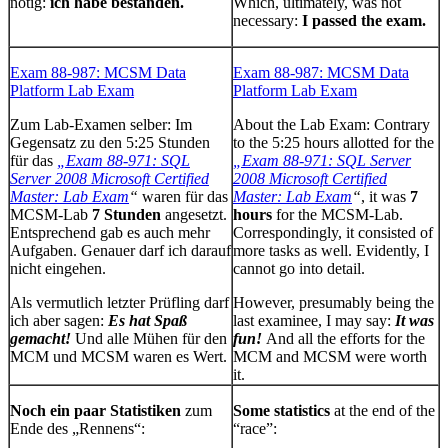
nötig:
ich habe bestanden.
Which, ultimately, was not
necessary:
I passed the exam.
Exam 88-987: MCSM Data
Exam 88-987: MCSM Data
Platform Lab Exam
Platform Lab Exam
Zum Lab-Examen selber: Im
About the Lab Exam: Contrary
Gegensatz zu den 5:25 Stunden
to the 5:25 hours allotted for the
für das
„Exam 88-971: SQL
„Exam 88-971: SQL Server
Server 2008 Microsoft Certified
2008 Microsoft Certified
Master: Lab Exam
“
waren für das
Master: Lab Exam
“
, it was
7
MCSM-Lab
7 Stunden
angesetzt.
hours
for the MCSM-Lab.
Entsprechend gab es auch mehr
Correspondingly, it consisted of
Aufgaben. Genauer darf ich darauf
more tasks as well. Evidently, I
nicht eingehen.
cannot go into detail.
Als vermutlich letzter Prüfling darf
However, presumably being the
ich aber sagen:
Es hat Spaß
last examinee, I may say:
It was
gemacht!
Und alle Mühen für den
fun!
And all the efforts for the
MCM und MCSM waren es Wert.
MCM and MCSM were worth
it.
Noch ein paar Statistiken
zum
Some statistics
at the end of the
Ende des „Rennens“:
“race”: