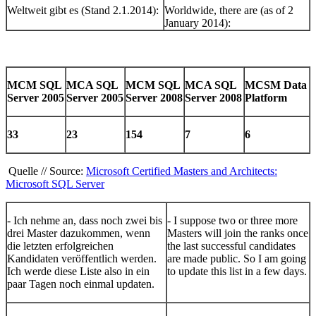
Weltweit gibt es (Stand 2.1.2014):
Worldwide, there are (as of 2
January 2014):
MCM SQL
MCA SQL
MCM SQL
MCA SQL
MCSM Data
Server 2005
Server 2005
Server 2008
Server 2008
Platform
33
23
154
7
6
Quelle // Source:
Microsoft Certified Masters and Architects:
Microsoft SQL Server
- Ich nehme an, dass noch zwei bis
- I suppose two or three more
drei Master dazukommen, wenn
Masters will join the ranks once
die letzten erfolgreichen
the last successful candidates
Kandidaten veröffentlich werden.
are made public. So I am going
Ich werde diese Liste also in ein
to update this list in a few days.
paar Tagen noch einmal updaten.