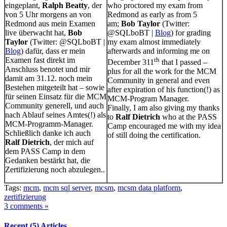
eingeplant,
Ralph Beatty
, der
who proctored my exam from
von 5 Uhr morgens an von
Redmond as early as from 5
Redmond aus mein Examen
am;
Bob Taylor
(Twitter:
live überwacht hat,
Bob
@SQLboBT |
Blog
) for grading
Taylor
(Twitter: @SQLboBT |
my exam almost immediately
Blog
) dafür, dass er mein
afterwards and informing me on
Examen fast direkt im
th
December 311
that I passed –
Anschluss benotet und mir
plus for all the work for the MCM
damit am 31.12. noch mein
Community in general and even
Bestehen mitgeteilt hat – sowie
after expiration of his function(!) as
für seinen Einsatz für die MCM
MCM-Program Manager.
Community generell, und auch
Finally, I am also giving my thanks
nach Ablauf seines Amtes(!) als
to
Ralf Dietrich
who at the PASS
MCM-Programm-Manager.
Camp encouraged me with my idea
Schließlich danke ich auch
of still doing the certification.
Ralf Dietrich
, der mich auf
dem PASS Camp in dem
Gedanken bestärkt hat, die
Zertifizierung noch abzulegen..
Tags:
mcm
,
mcm sql server
,
mcsm
,
mcsm data platform
,
zertifizierung
3 comments »
Recent (5) Articles