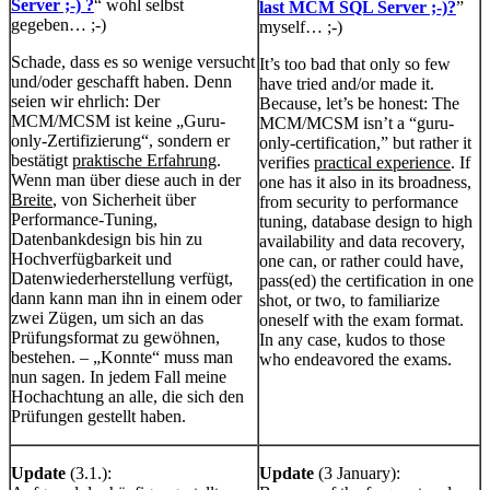
Server ;-) ?
“ wohl selbst
last MCM SQL Server ;-)?
”
gegeben… ;-)
myself… ;-)
Schade, dass es so wenige versucht
It’s too bad that only so few
und/oder geschafft haben. Denn
have tried and/or made it.
seien wir ehrlich: Der
Because, let’s be honest: The
MCM/MCSM ist keine „Guru-
MCM/MCSM isn’t a “guru-
only-Zertifizierung“, sondern er
only-certification,” but rather it
bestätigt
praktische Erfahrung
.
verifies
practical experience
. If
Wenn man über diese auch in der
one has it also in its broadness,
Breite
, von Sicherheit über
from security to performance
Performance-Tuning,
tuning, database design to high
Datenbankdesign bis hin zu
availability and data recovery,
Hochverfügbarkeit und
one can, or rather could have,
Datenwiederherstellung verfügt,
pass(ed) the certification in one
dann kann man ihn in einem oder
shot, or two, to familiarize
zwei Zügen, um sich an das
oneself with the exam format.
Prüfungsformat zu gewöhnen,
In any case, kudos to those
bestehen. – „Konnte“ muss man
who endeavored the exams.
nun sagen. In jedem Fall meine
Hochachtung an alle, die sich den
Prüfungen gestellt haben.
Update
(3.1.):
Update
(3 January):