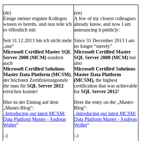
(de)
(en)
Einige meiner engsten Kollegen
A few of my closest colleagues
wissen es bereits, und nun teile ich
already know, and now I am
es öffentlich mit:
announcing it publicly:
Seit 31.12.2013 bin ich nicht mehr
Since 31 December 2013 I am
„nur“
no longer “merely”
Microsoft Certified Master SQL
Microsoft Certified Master
Server 2008 (MCM)
sondern
SQL Server 2008 (MCM)
but
auch
also
Microsoft Certified Solutions
Microsoft Certified Solutions
Master Data Platform (MCSM)
,
Master Data Platform
der höchsten Zertifizierungsstufe
(MCSM),
the highest
die man für
SQL Server 2012
certification that was achievable
erreichen konnte!
for
SQL Server 2012
!
Hier ist der Eintrag auf dem
Here the entry on the „Master-
„Master-Blog“:
Blog“:
„
Introducing our latest MCSM:
„
Introducing our latest MCSM:
Data Platform Master - Andreas
Data Platform Master - Andreas
Wolter
“
Wolter
“
:-)
:-)