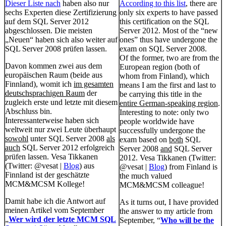
Dieser Liste nach
haben also nur
According to this list
, there are
sechs Experten diese Zertifizierung
only six experts to have passed
auf dem SQL Server 2012
this certification on the SQL
abgeschlossen. Die meisten
Server 2012. Most of the “new
„Neuen“ haben sich also weiter auf
ones” thus have undergone the
SQL Server 2008 prüfen lassen.
exam on SQL Server 2008.
Of the former, two are from the
Davon kommen zwei aus dem
European region (both of
europäischen Raum (beide aus
whom from Finland), which
Finnland), womit ich
im gesamten
means I am the first and last to
deutschsprachigen Raum
der
be carrying this title in the
zugleich erste und letzte mit diesem
entire German-speaking region
.
Abschluss bin.
Interesting to note: only two
Interessanterweise haben sich
people worldwide have
weltweit nur zwei Leute überhaupt
successfully undergone the
sowohl
unter SQL Server 2008
als
exam based on
both
SQL
auch
SQL Server 2012 erfolgreich
Server 2008
and
SQL Server
prüfen lassen. Vesa Tikkanen
2012. Vesa Tikkanen (Twitter:
(Twitter: @vesat |
Blog
) aus
@vesat |
Blog
) from Finland is
Finnland ist der geschätzte
the much valued
MCM&MCSM Kollege!
MCM&MCSM colleague!
Damit habe ich die Antwort auf
As it turns out, I have provided
meinen Artikel vom September
the answer to my article from
„
Wer wird der letzte MCM SQL
September, “
Who will be the