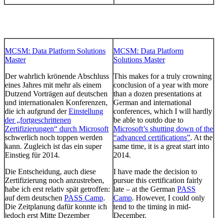
MCSM: Data Platform Solutions
MCSM: Data Platform
Master
Solutions Master
Der wahrlich krönende Abschluss
This makes for a truly crowning
eines Jahres mit mehr als einem
conclusion of a year with more
Dutzend Vorträgen auf deutschen
than a dozen presentations at
und internationalen Konferenzen,
German and international
die ich aufgrund der
Einstellung
conferences, which I will hardly
der „fortgeschrittenen
be able to outdo due to
Zertifizierungen“ durch Microsoft
Microsoft’s shutting down of the
schwerlich noch toppen werden
“advanced certifications”
. At the
kann. Zugleich ist das ein super
same time, it is a great start into
Einstieg für 2014.
2014.
Die Entscheidung, auch diese
I have made the decision to
Zertifizierung noch anzustreben,
pursue this certification fairly
habe ich erst relativ spät getroffen:
late – at the German
PASS
auf dem deutschen
PASS Camp
.
Camp
. However, I could only
Die Zeitplanung dafür konnte ich
tend to the timing in mid-
jedoch erst Mitte Dezember
December.