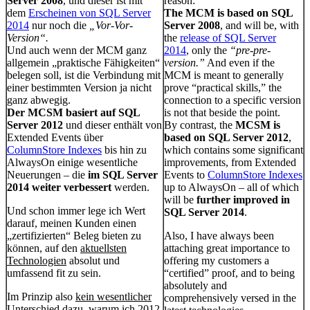
Server 2008
, und dieser ist mit
reason:
dem
Erscheinen von SQL Server
The MCM is based on SQL
2014
nur noch die
„Vor-Vor-
Server 2008
, and will be, with
Version“.
the
release of SQL Server
Und auch wenn der MCM ganz
2014
, only the
“pre-pre-
allgemein „praktische Fähigkeiten“
version.”
And even if the
belegen soll, ist die Verbindung mit
MCM is meant to generally
einer bestimmten Version ja nicht
prove “practical skills,” the
ganz abwegig.
connection to a specific version
Der MCSM basiert auf SQL
is not that beside the point.
Server 2012
und dieser enthält von
By contrast, the
MCSM is
Extended Events über
based on SQL Server 2012
,
ColumnStore Indexes
bis hin zu
which contains some significant
AlwaysOn einige wesentliche
improvements, from Extended
Neuerungen – die
im SQL Server
Events to
ColumnStore Indexes
2014 weiter verbessert
werden.
up to AlwaysOn – all of which
will be
further improved in
Und schon immer lege ich Wert
SQL Server 2014
.
darauf, meinen Kunden einen
„zertifizierten“ Beleg bieten zu
Also, I have always been
können, auf den
aktuellsten
attaching great importance to
Technologien
absolut und
offering my customers a
umfassend fit zu sein.
“certified” proof, and to being
absolutely and
Im Prinzip also
kein wesentlicher
comprehensively versed in the
Unterschied dazu, warum ich 2012