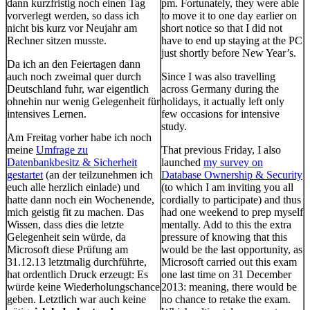
dann kurzfristig noch einen Tag
pm. Fortunately, they were able
vorverlegt werden, so dass ich
to move it to one day earlier on
nicht bis kurz vor Neujahr am
short notice so that I did not
Rechner sitzen musste.
have to end up staying at the PC
just shortly before New Year’s.
Da ich an den Feiertagen dann
auch noch zweimal quer durch
Since I was also travelling
Deutschland fuhr, war eigentlich
across Germany during the
ohnehin nur wenig Gelegenheit für
holidays, it actually left only
intensives Lernen.
few occasions for intensive
study.
Am Freitag vorher habe ich noch
meine
Umfrage zu
That previous Friday, I also
Datenbankbesitz & Sicherheit
launched
my survey on
gestartet
(an der teilzunehmen ich
Database Ownership & Security
euch alle herzlich einlade) und
(to which I am inviting you all
hatte dann noch ein Wochenende,
cordially to participate) and thus
mich geistig fit zu machen. Das
had one weekend to prep myself
Wissen, dass dies die letzte
mentally. Add to this the extra
Gelegenheit sein würde, da
pressure of knowing that this
Microsoft diese Prüfung am
would be the last opportunity, as
31.12.13 letztmalig durchführte,
Microsoft carried out this exam
hat ordentlich Druck erzeugt: Es
one last time on 31 December
würde keine Wiederholungschance
2013: meaning, there would be
geben. Letztlich war auch keine
no chance to retake the exam.