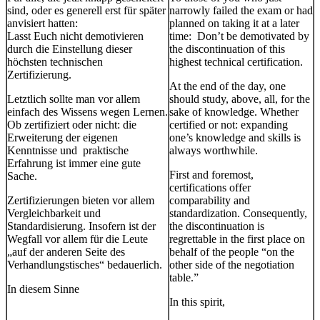
sind, oder es generell erst für später
narrowly failed the exam or had
anvisiert hatten:
planned on taking it at a later
Lasst Euch nicht demotivieren
time: Don’t be demotivated by
durch die Einstellung dieser
the discontinuation of this
höchsten technischen
highest technical certification.
Zertifizierung.
At the end of the day, one
Letztlich sollte man vor allem
should study, above, all, for the
einfach des Wissens wegen Lernen.
sake of knowledge. Whether
Ob zertifiziert oder nicht: die
certified or not: expanding
Erweiterung der eigenen
one’s knowledge and skills is
Kenntnisse und praktische
always worthwhile.
Erfahrung ist immer eine gute
First and foremost,
Sache.
certifications offer
Zertifizierungen bieten vor allem
comparability and
Vergleichbarkeit und
standardization. Consequently,
Standardisierung. Insofern ist der
the discontinuation is
Wegfall vor allem für die Leute
regrettable in the first place on
„auf der anderen Seite des
behalf of the people “on the
Verhandlungstisches“ bedauerlich.
other side of the negotiation
table.”
In diesem Sinne
In this spirit,