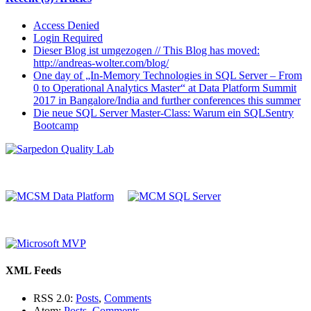
Access Denied
Login Required
Dieser Blog ist umgezogen // This Blog has moved:
http://andreas-wolter.com/blog/
One day of „In-Memory Technologies in SQL Server – From
0 to Operational Analytics Master“ at Data Platform Summit
2017 in Bangalore/India and further conferences this summer
Die neue SQL Server Master-Class: Warum ein SQLSentry
Bootcamp
XML Feeds
RSS 2.0:
Posts
,
Comments
Atom:
Posts
,
Comments