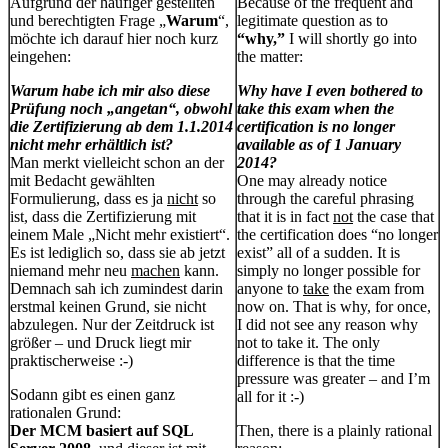
Aufgrund der häufiger gestellten
Because of the frequent and
und berechtigten Frage „
Warum
“,
legitimate question as to
möchte ich darauf hier noch kurz
“why,”
I will shortly go into
eingehen:
the matter:
Warum habe ich mir also diese
Why have I even bothered to
Prüfung noch „angetan“, obwohl
take this exam when the
die Zertifizierung ab dem 1.1.2014
certification is no longer
nicht mehr erhältlich ist?
available as of 1 January
Man merkt vielleicht schon an der
2014?
mit Bedacht gewählten
One may already notice
Formulierung, dass es ja
nicht
so
through the careful phrasing
ist, dass die Zertifizierung mit
that it is in fact
not
the case that
einem Male „Nicht mehr existiert“.
the certification does “no longer
Es ist lediglich so, dass sie ab jetzt
exist” all of a sudden. It is
niemand mehr neu
machen
kann.
simply no longer possible for
Demnach sah ich zumindest darin
anyone to
take
the exam from
erstmal keinen Grund, sie nicht
now on. That is why, for once,
abzulegen. Nur der Zeitdruck ist
I did not see any reason why
größer – und Druck liegt mir
not to take it. The only
praktischerweise :-)
difference is that the time
pressure was greater – and I’m
Sodann gibt es einen ganz
all for it :-)
rationalen Grund:
Der MCM basiert auf SQL
Then, there is a plainly rational