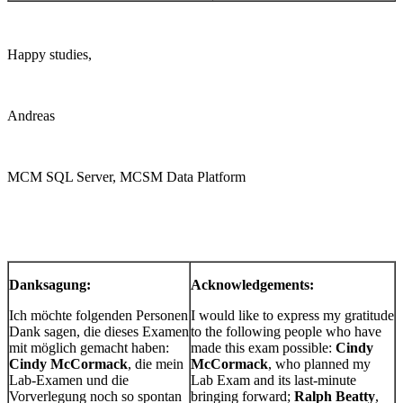
Happy studies,
Andreas
MCM SQL Server, MCSM Data Platform
Danksagung:
Acknowledgements:
Ich möchte folgenden Personen
I would like to express my gratitude
Dank sagen, die dieses Examen
to the following people who have
mit möglich gemacht haben:
made this exam possible:
Cindy
Cindy McCormack
, die mein
McCormack
, who planned my
Lab-Examen und die
Lab Exam and its last-minute
Vorverlegung noch so spontan
bringing forward;
Ralph Beatty
,