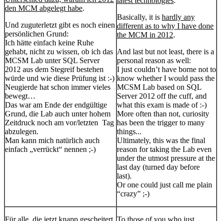
latest technologies
.
den MCM abgelegt habe
.
Basically, it is
hardly any
Und zuguterletzt gibt es noch einen
different as to why I have done
persönlichen Grund:
the MCM in 2012
.
Ich hätte einfach keine Ruhe
gehabt, nicht zu wissen, ob ich das
And last but not least, there is a
MCSM Lab unter SQL Server
personal reason as well:
2012 aus dem Stegreif bestehen
I just couldn’t have borne not to
würde und wie diese Prüfung ist :-)
know whether I would pass the
Neugierde hat schon immer vieles
MCSM Lab based on SQL
bewegt…
Server 2012 off the cuff, and
Das war am Ende der endgültige
what this exam is made of :-)
Grund, die Lab auch unter hohem
More often than not, curiosity
Zeitdruck noch am vor/letzten Tag
has been the trigger to many
abzulegen.
things...
Man kann mich natürlich auch
Ultimately, this was the final
einfach „verrückt“ nennen ;-)
reason for taking the Lab even
under the utmost pressure at the
last day (turned day before
last).
Or one could just call me plain
“crazy” ;-)
Für alle, die jetzt knapp gescheitert
To those of you who just