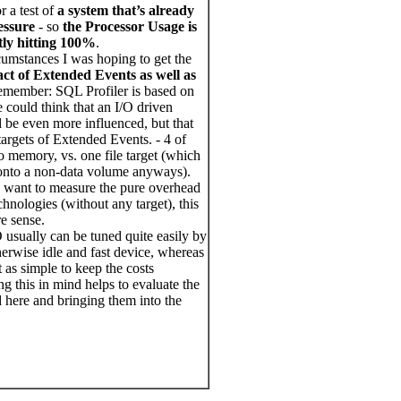
r a test of
a system that’s already
ssure
- so
the Processor Usage is
tly hitting 100%
.
cumstances I was hoping to get the
t of Extended Events as well as
emember: SQL Profiler is based on
could think that an I/O driven
be even more influenced, but that
argets of Extended Events. - 4 of
o memory, vs. one file target (which
onto a non-data volume anyways).
o want to measure the pure overhead
chnologies (without any target), this
e sense.
O usually can be tuned quite easily by
herwise idle and fast device, whereas
t as simple to keep the costs
ng this in mind helps to evaluate the
d here and bringing them into the