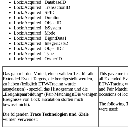
Lock:Acquired DatabaseID
Lock:Acquired TransactionID
Lock:Acquired SPID
Lock:Acquired Duration
Lock:Acquired ObjectID
Lock:Acquired IsSystem
Lock:Acquired Mode
Lock:Acquired BigintData1
Lock:Acquired IntegerData2
Lock:Acquired ObjectID2
Lock:Acquired Type
Lock:Acquired OwnerID
Das gab mir den Vorteil, einen validen Test für alle
This gave me the
Extended Event Targets, die bereitgestellt werden,
all Extended Eve
zu haben (lediglich ETW-Tracing wurde
ETW-Tracing was
ausgelassen) - speziell das Histogramm und die
and Pair Matchin
„Ereignispaarbildung“ (Pair-Matching)(Die wenigen
occasions of loc
Ereignisse von Lock-Escalation störten mich
The following
T
bewusst nicht).
were used:
Die folgenden
Trace Technologien und -Ziele
wurden verwendet: