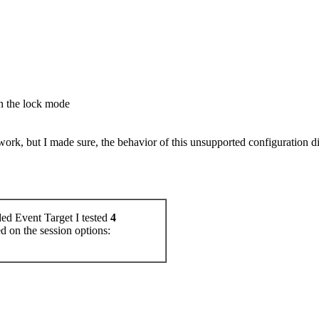
on the lock mode
o work, but I made sure, the behavior of this unsupported configuration di
ed Event Target I tested
4
ed on the session options: