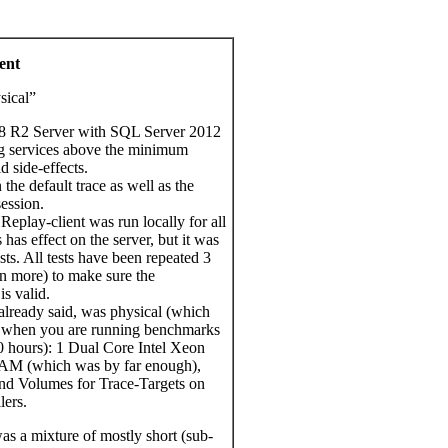
ent
sical”
 R2 Server with SQL Server 2012
g services above the minimum
d side-effects.
 the default trace as well as the
ession.
Replay-client was run locally for all
is has effect on the server, but it was
ests. All tests have been repeated 3
n more) to make sure the
s valid.
 already said, was physical (which
 when you are running benchmarks
50 hours): 1 Dual Core Intel Xeon
AM (which was by far enough),
nd Volumes for Trace-Targets on
lers.
s a mixture of mostly short (sub-