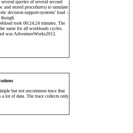
 several queries of several second
c and stored procedures) to simulate
stic decision-support-systems’ load –
 though.
rkload took 00:24:24 minutes. The
d the same for all workloads cycles.
sed was AdventureWorks2012.
rations
 simple but not uncommon trace that
s a lot of data. The trace collects only