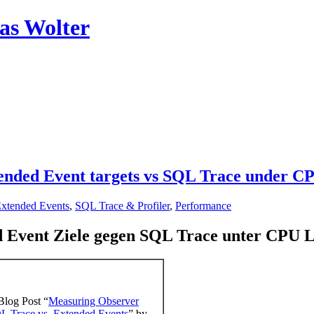
as Wolter
tended Event targets vs SQL Trace under C
xtended Events
,
SQL Trace & Profiler
,
Performance
d Event Ziele gegen SQL Trace unter CPU L
Blog Post “
Measuring Observer
L Trace vs. Extended Events
” by