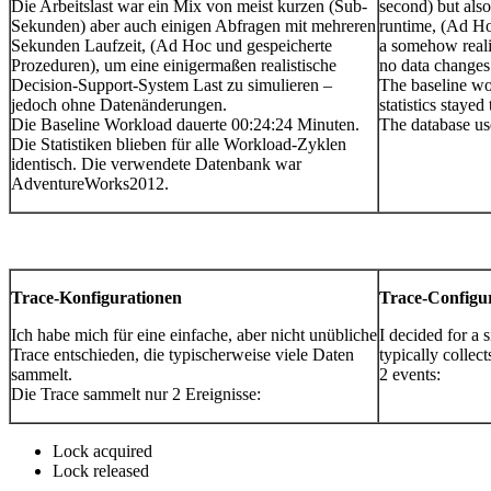
Die Arbeitslast war ein Mix von meist kurzen (Sub-
second) but also
Sekunden) aber auch einigen Abfragen mit mehreren
runtime, (Ad Ho
Sekunden Laufzeit, (Ad Hoc und gespeicherte
a somehow reali
Prozeduren), um eine einigermaßen realistische
no data changes
Decision-Support-System Last zu simulieren –
The baseline wo
jedoch ohne Datenänderungen.
statistics staye
Die Baseline Workload dauerte 00:24:24 Minuten.
The database u
Die Statistiken blieben für alle Workload-Zyklen
identisch. Die verwendete Datenbank war
AdventureWorks2012.
Trace-Konfigurationen
Trace-Configu
Ich habe mich für eine einfache, aber nicht unübliche
I decided for a
Trace entschieden, die typischerweise viele Daten
typically collect
sammelt.
2 events:
Die Trace sammelt nur 2 Ereignisse:
Lock acquired
Lock released