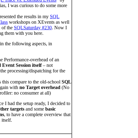
as, I was curious to do some more
resented the results in my
SQL
lass
workshops on XEvents as well
n of the
SQLSaturday #230
. Now I
ing them with you here.
 in the following aspects, in
he Performance-overhead of an
Event Session itself
– not
 the processing/dispatching for the
this compare to the old-school
SQL
gain with
no Target overhead
(No
rofiler: no consumer at all)
ce I had the setup ready, I decided to
other targets
and some
basic
ns
, to have a complete overview that
itself.