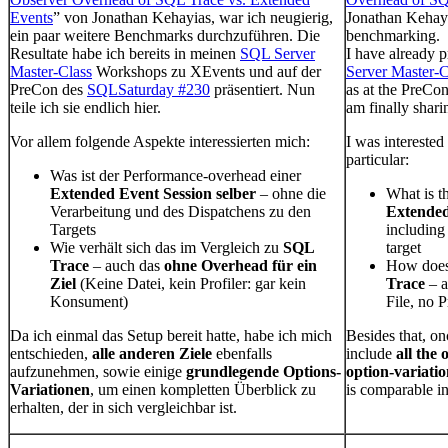
Events
” von Jonathan Kehayias, war ich neugierig,
Jonathan Kehayi
ein paar weitere Benchmarks durchzuführen. Die
benchmarking.
Resultate habe ich bereits in meinen
SQL Server
I have already p
Master-Class
Workshops zu XEvents und auf der
Server Master-C
PreCon des
SQLSaturday #230
präsentiert. Nun
as at the PreCo
teile ich sie endlich hier.
am finally shar
Vor allem folgende Aspekte interessierten mich:
I was interested
particular:
Was ist der Performance-overhead einer
Extended Event Session selber
– ohne die
What is t
Verarbeitung und des Dispatchens zu den
Extended 
Targets
including
Wie verhält sich das im Vergleich zu
SQL
target
Trace
– auch das
ohne Overhead für ein
How does 
Ziel
(Keine Datei, kein Profiler: gar kein
Trace
– a
Konsument)
File, no P
Da ich einmal das Setup bereit hatte, habe ich mich
Besides that, on
entschieden,
alle anderen Ziele
ebenfalls
include
all the 
aufzunehmen, sowie einige
grundlegende Options-
option-variatio
Variationen
, um einen kompletten Überblick zu
is comparable in 
erhalten, der in sich vergleichbar ist.