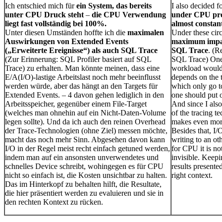
Ich entschied mich für
ein System, das bereits
I also decided fo
unter CPU Druck steht
–
die CPU Verwendung
under CPU pre
liegt fast vollständig bei 100%.
almost constan
Unter diesen Umständen hoffte ich die
maximalen
Under these cir
Auswirkungen von Extended Events
maximum impac
(„Erweiterte Ereignisse“) als auch SQL Trace
SQL Trace
. (R
(Zur Erinnerung: SQL Profiler basiert auf SQL
SQL Trace) One 
Trace) zu erhalten. Man könnte meinen, dass eine
workload would 
E/A(I/O)-lastige Arbeitslast noch mehr beeinflusst
depends on the t
werden würde, aber das hängt an den Targets für
which only go t
Extended Events. – 4 davon gehen lediglich in den
one should put 
Arbeitsspeicher, gegenüber einem File-Target
And since I als
(welches man ohnehin auf ein Nicht-Daten-Volume
of the tracing te
legen sollte). Und da ich auch den reinen Overhead
makes even mor
der Trace-Technologien (ohne Ziel) messen möchte,
Besides that, I/
macht das noch mehr Sinn. Abgesehen davon kann
writing to an ot
I/O in der Regel meist recht einfach getuned werden,
for CPU it is no
indem man auf ein ansonsten unverwendetes und
invisible. Keepi
schnelles Device schreibt, wohingegen es für CPU
results presente
nicht so einfach ist, die Kosten unsichtbar zu halten.
right context.
Das im Hinterkopf zu behalten hilft, die Resultate,
die hier präsentiert werden zu evaluieren und sie in
den rechten Kontext zu rücken.