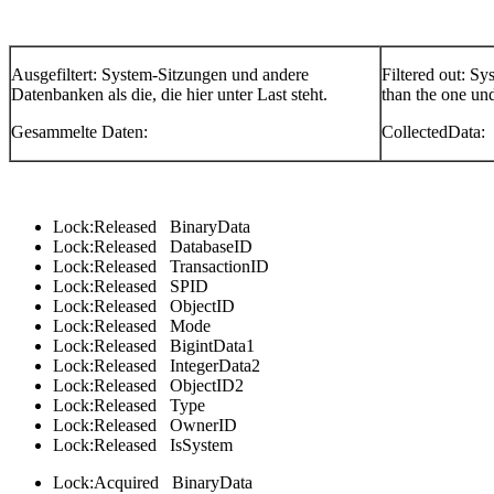
Ausgefiltert: System-Sitzungen und andere
Filtered out: Sy
Datenbanken als die, die hier unter Last steht.
than the one und
Gesammelte Daten:
CollectedData:
Lock:Released BinaryData
Lock:Released DatabaseID
Lock:Released TransactionID
Lock:Released SPID
Lock:Released ObjectID
Lock:Released Mode
Lock:Released BigintData1
Lock:Released IntegerData2
Lock:Released ObjectID2
Lock:Released Type
Lock:Released OwnerID
Lock:Released IsSystem
Lock:Acquired BinaryData