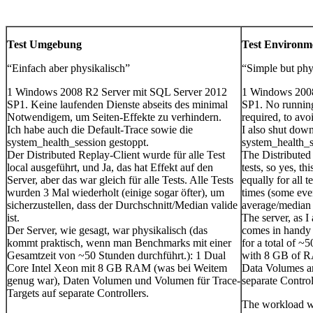
Test Umgebung
Test Environm
“Einfach aber physikalisch”
“Simple but phy
1 Windows 2008 R2 Server mit SQL Server 2012
1 Windows 2008
SP1. Keine laufenden Dienste abseits des minimal
SP1. No runnin
Notwendigem, um Seiten-Effekte zu verhindern.
required, to avoi
Ich habe auch die Default-Trace sowie die
I also shut down
system_health_session gestoppt.
system_health_s
Der Distributed Replay-Client wurde für alle Test
The Distributed 
local ausgeführt, und Ja, das hat Effekt auf den
tests, so yes, th
Server, aber das war gleich für alle Tests. Alle Tests
equally for all t
wurden 3 Mal wiederholt (einige sogar öfter), um
times (some eve
sicherzustellen, dass der Durchschnitt/Median valide
average/median i
ist.
The server, as I
Der Server, wie gesagt, war physikalisch (das
comes in handy
kommt praktisch, wenn man Benchmarks mit einer
for a total of ~
Gesamtzeit von ~50 Stunden durchführt.): 1 Dual
with 8 GB of R
Core Intel Xeon mit 8 GB RAM (was bei Weitem
Data Volumes a
genug war), Daten Volumen und Volumen für Trace-
separate Control
Targets auf separate Controllers.
The workload wa