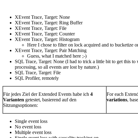
XEvent Trace, Target: None
XEvent Trace, Target: Ring Buffer
XEvent Trace, Target: File
XEvent Trace, Target: Counter
XEvent Trace, Target: Histogram
Here I chose to filter on lock acquired and to bucketize 
XEvent Trace, Target: Pair Matching
Guess, what I matched here ;-)
SQL Trace, Target: None (I had to trick a little bit to get this t
processing, so all events are lost by nature.)
SQL Trace, Target: File
SQL Profiler, remotely
Für jedes Ziel der Extended Events habe ich
4
For each Extend
Varianten
getestet, basierend auf den
variations
, bas
Sitzungsoptionen:
Single event loss
No event loss
Multiple event loss
Single event loss with causality tracking on