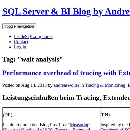
SQL Server & BI Blog by Andre
Toggle navigation
InsideSQL.org home
Contact
Log in
Tag: "wait analysis"
Performance overhead of tracing with Ex
Posted on Aug 14, 2013 by
andreaswolter
in
Tracing & Monitoring
,
E
Leistungseinbußen beim Tracing, Extende
(DE)
(EN)
Inspiriert durch den Blog Post Post “
Measuring
Inspired by the 
Observer Overhead of SQL Trace vs. Extended
Overhead of SQ