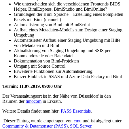
Wie unterscheiden sich die verschiedenen Frontends BIDS
Helper, BimlExpress, BimlStudio und BimlOnline?
Grundlagen der Biml-Sprache – Erstellung eines kompletten
Pakets mit Biml (manuell)
Automatisierung von Biml mit BimlScript
Aufbau eines Metadaten-Modells zum Design einer Staging
Umgebung
Automatisierter Aufbau einer Staging Umgebung mit Hilfe
von Metadaten und Biml
Aktualisierung von Staging Umgebung und SSIS per
Kommandozeile oder Batchdatei
Dokumentation von Biml-Projekten
Umgang mit Source Control
Erweiterte Funktionen zur Automatisierung
Kurzer Einblick in SSAS und Azure Data Factory mit Biml
Termin: 11.07.2019, 09:00 Uhr
Der Veranstaltungsort ist in der Nähe von Düsseldorf in den
Räumen der
timocom
in Erkrath.
Weitere Details findet man hier:
PASS Essentials
.
Dieser Eintrag wurde eingetragen von
cmu
und ist abgelegt unter
Community & Datamonster (PASS)
,
SQL Server
.