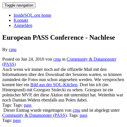
Toggle navigation
InsideSQL.org home
Kontakt
Anmelden
European PASS Conference - Nachlese
By
cmu
Posted on Jun 24, 2010 von
cmu
in
Community & Datamonster
(PASS)
Auch wenn wir immer noch auf die offizielle Mail mit den
Informationen über den Download der Sessions warten, so können
zumindest die Fotos nun schon angesehen werden. Wie versprochen
kommt hier ein
Bild aus der SQL-Kitchen
. Dort bin ich (im
Hintergrund) mit Grzegorz Stolecki zu sehen. Grzegorz ist ein
polnischer MVP, der diese Aktion mit unterstützt hat. Weiterhin war
noch Damian Widera ebenfalls aus Polen dabei.
Tags: Tags:
pass
Dieser Eintrag wurde eingetragen von
cmu
und ist abgelegt unter
Community & Datamonster (PASS)
. Tags:
pass
Tags:
pass