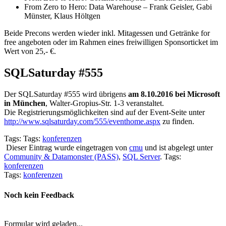
From Zero to Hero: Data Warehouse – Frank Geisler, Gabi
Münster, Klaus Höltgen
Beide Precons werden wieder inkl. Mitagessen und Getränke for
free angeboten oder im Rahmen eines freiwilligen Sponsorticket im
Wert von 25,- €.
SQLSaturday #555
Der SQLSaturday #555 wird übrigens
am 8.10.2016 bei Microsoft
in München
, Walter-Gropius-Str. 1-3 veranstaltet.
Die Registrierungsmöglichkeiten sind auf der Event-Seite unter
http://www.sqlsaturday.com/555/eventhome.aspx
zu finden.
Tags: Tags:
konferenzen
Dieser Eintrag wurde eingetragen von
cmu
und ist abgelegt unter
Community & Datamonster (PASS)
,
SQL Server
. Tags:
konferenzen
Tags:
konferenzen
Noch kein Feedback
Formular wird geladen...