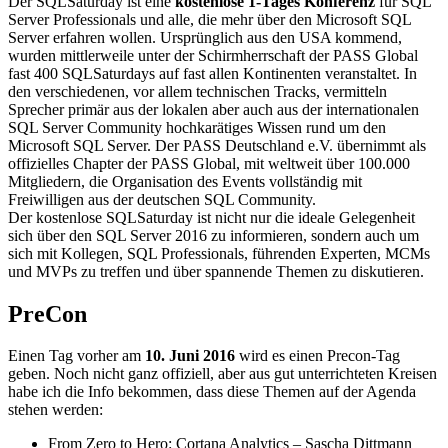
Der SQLSaturday ist eine
kostenlose 1-Tages Konferenz
für SQL
Server Professionals und alle, die mehr über den Microsoft SQL
Server erfahren wollen. Ursprünglich aus den USA kommend,
wurden mittlerweile unter der Schirmherrschaft der PASS Global
fast 400 SQLSaturdays auf fast allen Kontinenten veranstaltet. In
den verschiedenen, vor allem technischen Tracks, vermitteln
Sprecher primär aus der lokalen aber auch aus der internationalen
SQL Server Community hochkarätiges Wissen rund um den
Microsoft SQL Server. Der PASS Deutschland e.V. übernimmt als
offizielles Chapter der PASS Global, mit weltweit über 100.000
Mitgliedern, die Organisation des Events vollständig mit
Freiwilligen aus der deutschen SQL Community.
Der kostenlose SQLSaturday ist nicht nur die ideale Gelegenheit
sich über den SQL Server 2016 zu informieren, sondern auch um
sich mit Kollegen, SQL Professionals, führenden Experten, MCMs
und MVPs zu treffen und über spannende Themen zu diskutieren.
PreCon
Einen Tag vorher am
10. Juni 2016
wird es einen Precon-Tag
geben. Noch nicht ganz offiziell, aber aus gut unterrichteten Kreisen
habe ich die Info bekommen, dass diese Themen auf der Agenda
stehen werden:
From Zero to Hero: Cortana Analytics – Sascha Dittmann