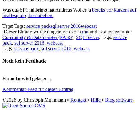
Was das SP1 mitbringt hat Andreas Wolter ja
bereits vor kurzem auf
insidesql.org beschrieben.
Tags: Tags:
service pack
sql server 2016
webcast
Dieser Eintrag wurde eingetragen von
cmu
und ist abgelegt unter
Community & Datamonster (PASS)
,
SQL Server
. Tags:
service
pack
,
sql server 2016
,
webcast
Tags:
service pack
,
sql server 2016
,
webcast
Noch kein Feedback
Formular wird geladen...
Kommentar-Feed für diesen Eintrag
©2026 by Christoph Muthmann •
Kontakt
•
Hilfe
•
Blog software