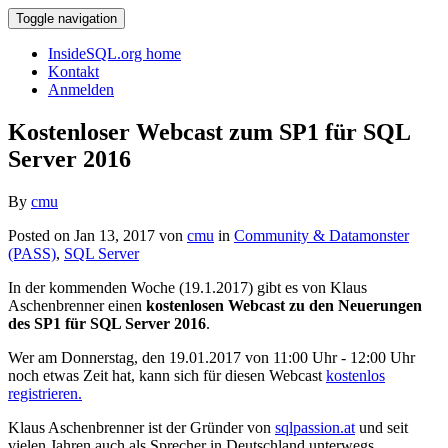
Toggle navigation
InsideSQL.org home
Kontakt
Anmelden
Kostenloser Webcast zum SP1 für SQL
Server 2016
By
cmu
Posted on Jan 13, 2017 von
cmu
in
Community & Datamonster
(PASS)
,
SQL Server
In der kommenden Woche (19.1.2017) gibt es von Klaus
Aschenbrenner einen
kostenlosen Webcast zu den Neuerungen
des SP1 für SQL Server 2016
.
Wer am Donnerstag, den 19.01.2017 von 11:00 Uhr - 12:00 Uhr
noch etwas Zeit hat, kann sich für diesen Webcast
kostenlos
registrieren.
Klaus Aschenbrenner ist der Gründer von
sqlpassion.at
und seit
vielen Jahren auch als Sprecher in Deutschland unterwegs.