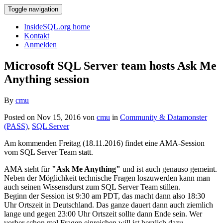
Toggle navigation
InsideSQL.org home
Kontakt
Anmelden
Microsoft SQL Server team hosts Ask Me
Anything session
By
cmu
Posted on Nov 15, 2016 von
cmu
in
Community & Datamonster
(PASS)
,
SQL Server
Am kommenden Freitag (18.11.2016) findet eine AMA-Session
vom SQL Server Team statt.
AMA steht für
"Ask Me Anything"
und ist auch genauso gemeint.
Neben der Möglichkeit technische Fragen loszuwerden kann man
auch seinen Wissensdurst zum SQL Server Team stillen.
Beginn der Session ist 9:30 am PDT, das macht dann also 18:30
Uhr Ortszeit in Deutschland. Das ganze dauert dann auch ziemlich
lange und gegen 23:00 Uhr Ortszeit sollte dann Ende sein. Wer
vorher schon mal Fragen einreichen will ist herzlich dazu