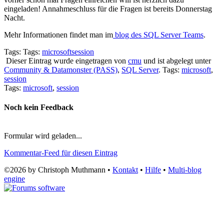
eingeladen! Annahmeschluss für die Fragen ist bereits Donnerstag
Nacht.
Mehr Informationen findet man im
blog des SQL Server Teams
.
Tags: Tags:
microsoft
session
Dieser Eintrag wurde eingetragen von
cmu
und ist abgelegt unter
Community & Datamonster (PASS)
,
SQL Server
. Tags:
microsoft
,
session
Tags:
microsoft
,
session
Noch kein Feedback
Formular wird geladen...
Kommentar-Feed für diesen Eintrag
©2026 by Christoph Muthmann •
Kontakt
•
Hilfe
•
Multi-blog
engine