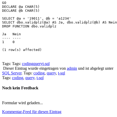
GO

DECLARE @a CHAR(5)

DECLARE @b CHAR(5)

SELECT @a = '19011', @b = 'a1234'

SELECT dbo.validplz(@a) AS Ja, dbo.validplz(@b) AS Nein

DROP FUNCTION dbo.validplz

Ja   Nein 

---- ---- 

1    0

Tags: Tags:
coding
query
t-sql
Dieser Eintrag wurde eingetragen von
admin
und ist abgelegt unter
SQL Server
. Tags:
coding
,
query
,
t-sql
Tags:
coding
,
query
,
t-sql
Noch kein Feedback
Formular wird geladen...
Kommentar-Feed für diesen Eintrag