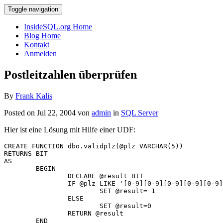
Toggle navigation
InsideSQL.org Home
Blog Home
Kontakt
Anmelden
Postleitzahlen überprüfen
By
Frank Kalis
Posted on Jul 22, 2004 von
admin
in
SQL Server
Hier ist eine Lösung mit Hilfe einer UDF:
CREATE FUNCTION dbo.validplz(@plz VARCHAR(5)) 

RETURNS BIT

AS

	BEGIN

		DECLARE @result BIT

		IF @plz LIKE '[0-9][0-9][0-9][0-9][0-9]'

			SET @result= 1

		ELSE

			SET @result=0

		RETURN @result

	END
