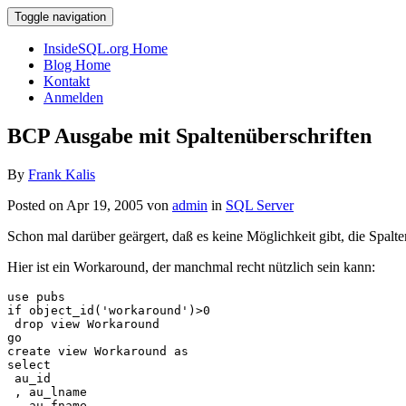
Toggle navigation
InsideSQL.org Home
Blog Home
Kontakt
Anmelden
BCP Ausgabe mit Spaltenüberschriften
By
Frank Kalis
Posted on Apr 19, 2005 von
admin
in
SQL Server
Schon mal darüber geärgert, daß es keine Möglichkeit gibt, die Spalt
Hier ist ein Workaround, der manchmal recht nützlich sein kann:
use pubs

if object_id('workaround')>0

 drop view Workaround

go

create view Workaround as

select 

 au_id

 , au_lname

 , au_fname
