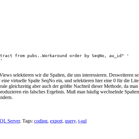
tract from pubs..Workaround order by SeqNo, au_id" '

ews selektieren wir die Spalten, die uns interessieren. Desweiteren sel
r eine virtuelle Spalte SeqNo ein, und selektieren hier eine 0 für die
le gleichzeitig aber auch der größte Nachteil dieser Methode, da man du
d produzieren ein falsches Ergebnis. Muß man häufig wechselnde Spalten
ändern.
QL Server
. Tags:
coding
,
export
,
query
,
t-sql