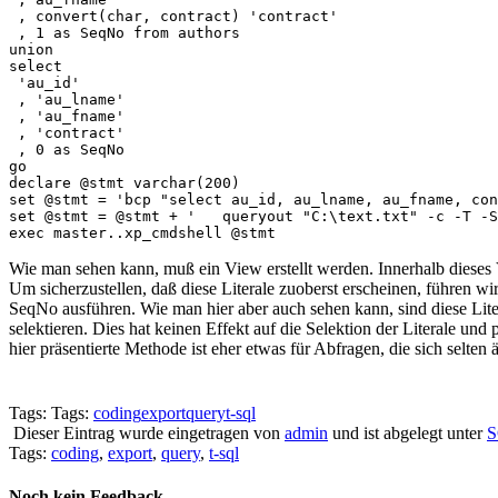
 , convert(char, contract) 'contract'

 , 1 as SeqNo from authors

union

select 

 'au_id'

 , 'au_lname'

 , 'au_fname'

 , 'contract'

 , 0 as SeqNo

go

declare @stmt varchar(200)

set @stmt = 'bcp "select au_id, au_lname, au_fname, con
set @stmt = @stmt + '	queryout "C:\text.txt" -c -T -S'

Wie man sehen kann, muß ein View erstellt werden. Innerhalb dieses Vi
Um sicherzustellen, daß diese Literale zuoberst erscheinen, führen wi
SeqNo ausführen. Wie man hier aber auch sehen kann, sind diese Litera
selektieren. Dies hat keinen Effekt auf die Selektion der Literale un
hier präsentierte Methode ist eher etwas für Abfragen, die sich selten 
Tags: Tags:
coding
export
query
t-sql
Dieser Eintrag wurde eingetragen von
admin
und ist abgelegt unter
S
Tags:
coding
,
export
,
query
,
t-sql
Noch kein Feedback