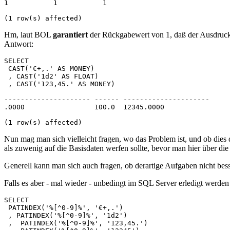
1           1           1
(1 row(s) affected)
Hm, laut BOL
garantiert
der Rückgabewert von 1, daß der Ausdruck 
Antwort:
SELECT
 CAST('€+,.' AS MONEY)
 , CAST('1d2' AS FLOAT)
 , CAST('123,45.' AS MONEY)
--------------------- ------ --------------------- 
.0000                 100.0  12345.0000
(1 row(s) affected)
Nun mag man sich vielleicht fragen, wo das Problem ist, und ob dies
als zuwenig auf die Basisdaten werfen sollte, bevor man hier über die
Generell kann man sich auch fragen, ob derartige Aufgaben nicht bess
Falls es aber - mal wieder - unbedingt im SQL Server erledigt werden
SELECT 
 PATINDEX('%[^0-9]%', '€+,.')
 , PATINDEX('%[^0-9]%', '1d2')
 ,  PATINDEX('%[^0-9]%', '123,45.')