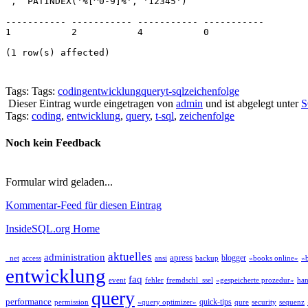
 ,  PATINDEX('%[^0-9]%', '12345')
----------- ----------- ----------- ----------- 
1           2           4           0
(1 row(s) affected)
Tags: Tags:
coding
entwicklung
query
t-sql
zeichenfolge
Dieser Eintrag wurde eingetragen von
admin
und ist abgelegt unter
S
Tags:
coding
,
entwicklung
,
query
,
t-sql
,
zeichenfolge
Noch kein Feedback
Formular wird geladen...
Kommentar-Feed für diesen Eintrag
InsideSQL.org Home
aktuelles
administration
apress
blogger
_net
access
ansi
backup
«books online»
«b
entwicklung
faq
event
fehler
fremdschl_ssel
«gespeicherte prozedur»
han
query
performance
quick-tips
permission
«query optimizer»
qure
security
sequenz