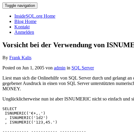
Toggle navigation
InsideSQL.org Home
Blog Home
Kontakt
Anmelden
Vorsicht bei der Verwendung von ISNUM
By
Frank Kalis
Posted on Jun 1, 2005 von
admin
in
SQL Server
Liest man sich die Onlinehilfe von SQL Server durch und gelangt an
gegebener Ausdruck in einen von SQL Server unterstützten num
MONEY.
Unglücklicherweise nun ist aber ISNUMERIC nicht so einfach und sic
SELECT
 ISNUMERIC('€+,.')
 , ISNUMERIC('1d2')
 , ISNUMERIC('123,45.')
----------- ----------- ----------- 