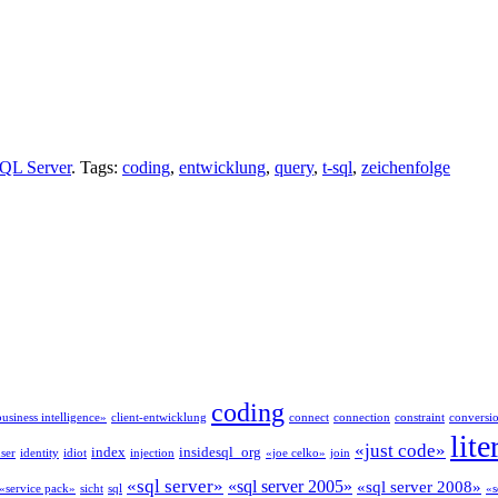
QL Server
. Tags:
coding
,
entwicklung
,
query
,
t-sql
,
zeichenfolge
coding
usiness intelligence»
client-entwicklung
connect
connection
constraint
conversi
lite
«just code»
index
insidesql_org
ser
identity
idiot
injection
«joe celko»
join
«sql server»
«sql server 2005»
«sql server 2008»
«service pack»
sicht
sql
«s