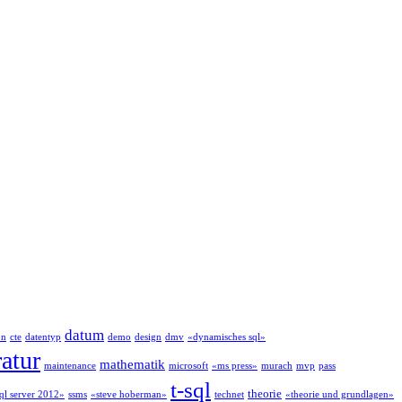
datum
on
cte
datentyp
demo
design
dmv
«dynamisches sql»
ratur
mathematik
maintenance
microsoft
«ms press»
murach
mvp
pass
t-sql
theorie
ql server 2012»
ssms
«steve hoberman»
technet
«theorie und grundlagen»