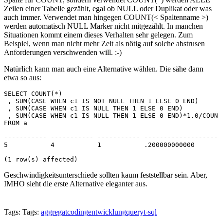
Zeilen einer Tabelle gezählt, egal ob NULL oder Duplikat oder was
auch immer. Verwendet man hingegen COUNT(< Spaltenname >)
werden automatisch NULL Marker nicht mitgezählt. In manchen
Situationen kommt einem dieses Verhalten sehr gelegen. Zum
Beispiel, wenn man nicht mehr Zeit als nötig auf solche abstrusen
Anforderungen verschwenden will. :-)
Natürlich kann man auch eine Alternative wählen. Die sähe dann
etwa so aus:
SELECT COUNT(*)
 , SUM(CASE WHEN c1 IS NOT NULL THEN 1 ELSE 0 END)
 , SUM(CASE WHEN c1 IS NULL THEN 1 ELSE 0 END)
 , SUM(CASE WHEN c1 IS NULL THEN 1 ELSE 0 END)*1.0/COUN
FROM a
----------- ----------- ----------- -------------------
5           4           1           .200000000000
(1 row(s) affected)
Geschwindigkeitsunterschiede sollten kaum feststellbar sein. Aber,
IMHO sieht die erste Alternative eleganter aus.
Tags: Tags:
aggregat
coding
entwicklung
query
t-sql