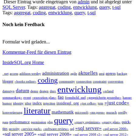
Dieser Eintrag wurde eingetragen von
admin
und ist abgelegt unter
SQL Server
. Tags:
aggregat
,
coding
,
entwicklung
,
query
,
t-sql
Tags:
aggregat
,
coding
,
entwicklung
,
query
,
t-sql
Noch kein Feedback
Formular wird geladen...
Kommentar-Feed für diesen Eintrag
InsideSQL.org Home
aktuelles
administration
apress
_net
access
addison-wesley
agile
ansi
backup
coding
blogger
«books online»
community
connection
constraint
conversion
entwicklung
datum
datentyp
demo
design
dmv
«erland
faq
sommarskog»
event
«execution plan»
fremdschl_ssel
«gespeicherte prozedur»
hanser
«just code»
index
insidesql_org
humor
identity
idiot
injection
«joe celko»
join
literatur
mathematik
konvertierung
microsoft
«ms press»
murach
oreilly
query
performance
quick-
pass
permission
php
«query optimizer»
«query plan»
«sql server»
tips
security
«service pack»
«software review»
sql
«sql server 2000»
«sql server 2005»
«sql server 2008»
«sql server 2008 r2»
«sql server 2012»