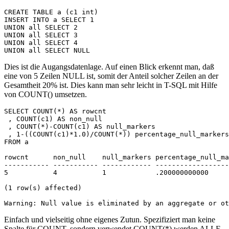
CREATE TABLE a (c1 int)
INSERT INTO a SELECT 1
UNION all SELECT 2
UNION all SELECT 3
UNION all SELECT 4
UNION all SELECT NULL
Dies ist die Augangsdatenlage. Auf einen Blick erkennt man, daß
eine von 5 Zeilen NULL ist, somit der Anteil solcher Zeilen an der
Gesamtheit 20% ist. Dies kann man sehr leicht in T-SQL mit Hilfe
von COUNT() umsetzen.
SELECT COUNT(*) AS rowcnt
 , COUNT(c1) AS non_null
 , COUNT(*)-COUNT(c1) AS null_markers
 , 1-((COUNT(c1)*1.0)/COUNT(*)) percentage_null_markers
FROM a
rowcnt      non_null    null_markers percentage_null_ma
----------- ----------- ------------ ------------------
5           4           1            .200000000000
(1 row(s) affected)
Warning: Null value is eliminated by an aggregate or ot
Einfach und vielseitig ohne eigenes Zutun. Spezifiziert man keine
Spalte für COUNT, sondern verwendet COUNT(*) werden ALLE