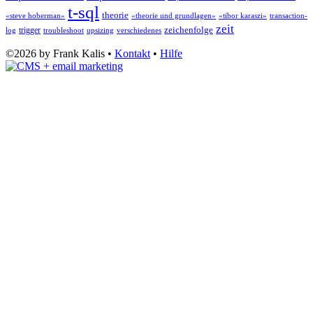
t-sql
theorie
«steve hoberman»
«theorie und grundlagen»
«tibor karaszi»
transaction-
zeit
zeichenfolge
trigger
log
troubleshoot
upsizing
verschiedenes
©2026 by Frank Kalis •
Kontakt
•
Hilfe