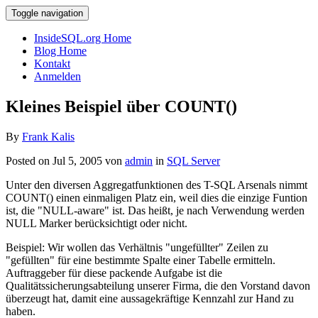
Toggle navigation
InsideSQL.org Home
Blog Home
Kontakt
Anmelden
Kleines Beispiel über COUNT()
By
Frank Kalis
Posted on Jul 5, 2005 von
admin
in
SQL Server
Unter den diversen Aggregatfunktionen des T-SQL Arsenals nimmt
COUNT() einen einmaligen Platz ein, weil dies die einzige Funtion
ist, die "NULL-aware" ist. Das heißt, je nach Verwendung werden
NULL Marker berücksichtigt oder nicht.
Beispiel: Wir wollen das Verhältnis "ungefüllter" Zeilen zu
"gefüllten" für eine bestimmte Spalte einer Tabelle ermitteln.
Auftraggeber für diese packende Aufgabe ist die
Qualitätssicherungsabteilung unserer Firma, die den Vorstand davon
überzeugt hat, damit eine aussagekräftige Kennzahl zur Hand zu
haben.