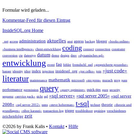
Formular wird geladen...
Kommentar-Feed für diesen Eintrag
InsideSQL.org Home
aktuelles
administration
apress
blogger
_net
access
ansi
backup
«books online»
coding
«business intelligence»
client-entwicklung
connect
connection
constraint
datum
conversion
cte
datentyp
demo
design
dmv
«dynamisches sql»
entwicklung
faq
event
fehler
fremdschl_ssel
«gespeicherte prozedur»
«just code»
index
insidesql_org
hanser
identity
idiot
injection
«joe celko»
join
literatur
mathematik
maintenance
microsoft
«ms press»
murach
mvp
pass
query
performance
quick-tips
permission
«query optimizer»
qure
security
«sql server»
«sql server 2005»
«sql server
sequenz
«service pack»
sicht
sql
t-sql
2008»
theorie
«sql server 2012»
ssms
«steve hoberman»
technet
«theorie und
trigger
grundlagen»
«tibor karaszi»
transaction-log
troubleshoot
upsizing
verschiedenes
zeit
zeichenfolge
©2026 by Frank Kalis •
Kontakt
•
Hilfe