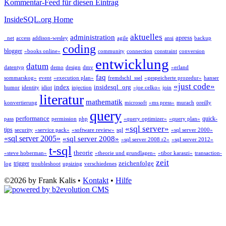
Kommentar-Feed für diesen Eintrag
InsideSQL.org Home
aktuelles
administration
apress
_net
access
addison-wesley
agile
ansi
backup
coding
blogger
«books online»
community
connection
constraint
conversion
entwicklung
datum
datentyp
demo
design
dmv
«erland
faq
sommarskog»
event
«execution plan»
fremdschl_ssel
«gespeicherte prozedur»
hanser
«just code»
index
insidesql_org
humor
identity
idiot
injection
«joe celko»
join
literatur
mathematik
konvertierung
microsoft
«ms press»
murach
oreilly
query
performance
quick-
pass
permission
php
«query optimizer»
«query plan»
«sql server»
tips
security
«service pack»
«software review»
sql
«sql server 2000»
«sql server 2005»
«sql server 2008»
«sql server 2008 r2»
«sql server 2012»
t-sql
theorie
«steve hoberman»
«theorie und grundlagen»
«tibor karaszi»
transaction-
zeit
zeichenfolge
trigger
log
troubleshoot
upsizing
verschiedenes
©2026 by Frank Kalis •
Kontakt
•
Hilfe