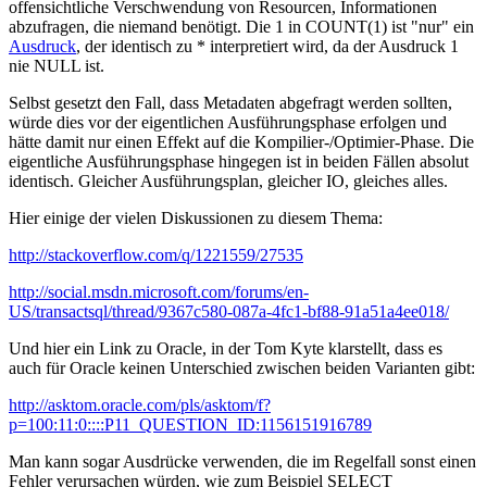
offensichtliche Verschwendung von Resourcen, Informationen
abzufragen, die niemand benötigt. Die 1 in COUNT(1) ist "nur" ein
Ausdruck
, der identisch zu * interpretiert wird, da der Ausdruck 1
nie NULL ist.
Selbst gesetzt den Fall, dass Metadaten abgefragt werden sollten,
würde dies vor der eigentlichen Ausführungsphase erfolgen und
hätte damit nur einen Effekt auf die Kompilier-/Optimier-Phase. Die
eigentliche Ausführungsphase hingegen ist in beiden Fällen absolut
identisch. Gleicher Ausführungsplan, gleicher IO, gleiches alles.
Hier einige der vielen Diskussionen zu diesem Thema:
http://stackoverflow.com/q/1221559/27535
http://social.msdn.microsoft.com/forums/en-
US/transactsql/thread/9367c580-087a-4fc1-bf88-91a51a4ee018/
Und hier ein Link zu Oracle, in der Tom Kyte klarstellt, dass es
auch für Oracle keinen Unterschied zwischen beiden Varianten gibt:
http://asktom.oracle.com/pls/asktom/f?
p=100:11:0::::P11_QUESTION_ID:1156151916789
Man kann sogar Ausdrücke verwenden, die im Regelfall sonst einen
Fehler verursachen würden, wie zum Beispiel SELECT