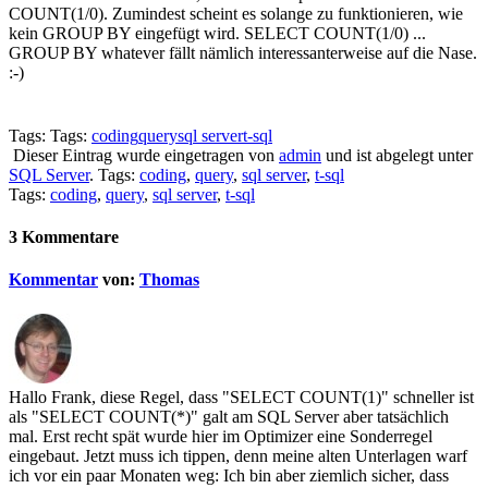
COUNT(1/0). Zumindest scheint es solange zu funktionieren, wie
kein GROUP BY eingefügt wird. SELECT COUNT(1/0) ...
GROUP BY whatever fällt nämlich interessanterweise auf die Nase.
:-)
Tags: Tags:
coding
query
sql server
t-sql
Dieser Eintrag wurde eingetragen von
admin
und ist abgelegt unter
SQL Server
. Tags:
coding
,
query
,
sql server
,
t-sql
Tags:
coding
,
query
,
sql server
,
t-sql
3 Kommentare
Kommentar
von:
Thomas
Hallo Frank, diese Regel, dass "SELECT COUNT(1)" schneller ist
als "SELECT COUNT(*)" galt am SQL Server aber tatsächlich
mal. Erst recht spät wurde hier im Optimizer eine Sonderregel
eingebaut. Jetzt muss ich tippen, denn meine alten Unterlagen warf
ich vor ein paar Monaten weg: Ich bin aber ziemlich sicher, dass