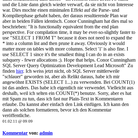
und die Liste dann gleich wieder verwarf, da sie nicht von Interesse
war. Dies mochte einen minimalen Effekt auf die Parse- und
Kompilierphase gehabt haben, der daraus resultierende Plan war
aber in beiden Fällen identisch. Conor Cunningham hat dies mal so
beschrieben: "It is functionally equivalent from the end plan
perspective. For compilation time, it may be ever-so-slightly faster to
use "SELECT 1 FROM T" because it does not need to expand the
* into a column list and then prune it away. Obviously it would
matter more on tables with more columns. Select '1' is also fine. I
use SELECT 1 since it's the smallest thing I can do in an exists
subquery - fewer allocations ;). Hope that helps. Conor Cunningham
SQL Server Query Optimization Development Lead Microsoft" Zu
finden
hier
. Ich weiss jetzt nicht, ob SQL Server mittlerweile
"schlauer" geworden ist, aber als Relikt daraus, habe ich mir
angewöhnt EXISTS (SELECT 1...) zu verwenden. Bei COUNT(1)
ist das anders. Das habe ich eigentlich nie verwendet. Vielleicht aus
deshalb, weil ich selten ein COUNT(*) benutze. Sorry, aber es hat
mit Spam zu tun, dass ich fast nur Plain-Text in Kommentaren
erlaube. Du kannst aber einfach den Link einfügen. Ich kann den
dann als solchen formatieren, bevor ich den Kommentar
veröffentliche.
01.02.11 @ 09:09
Kommentar
von:
admin