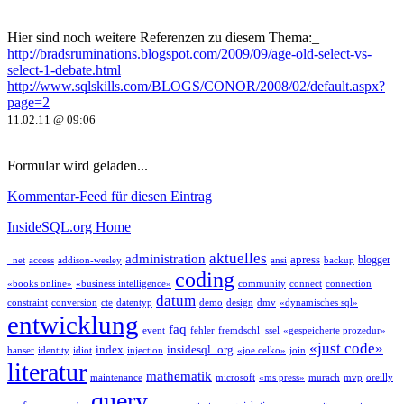
Hier sind noch weitere Referenzen zu diesem Thema:_
http://bradsruminations.blogspot.com/2009/09/age-old-select-vs-
select-1-debate.html
http://www.sqlskills.com/BLOGS/CONOR/2008/02/default.aspx?
page=2
11.02.11 @ 09:06
Formular wird geladen...
Kommentar-Feed für diesen Eintrag
InsideSQL.org Home
aktuelles
administration
apress
blogger
_net
access
addison-wesley
ansi
backup
coding
«books online»
«business intelligence»
community
connect
connection
datum
constraint
conversion
cte
datentyp
demo
design
dmv
«dynamisches sql»
entwicklung
faq
event
fehler
fremdschl_ssel
«gespeicherte prozedur»
«just code»
index
insidesql_org
hanser
identity
idiot
injection
«joe celko»
join
literatur
mathematik
maintenance
microsoft
«ms press»
murach
mvp
oreilly
query