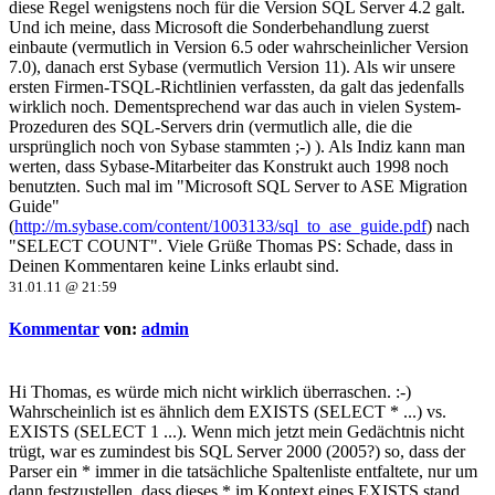
diese Regel wenigstens noch für die Version SQL Server 4.2 galt.
Und ich meine, dass Microsoft die Sonderbehandlung zuerst
einbaute (vermutlich in Version 6.5 oder wahrscheinlicher Version
7.0), danach erst Sybase (vermutlich Version 11). Als wir unsere
ersten Firmen-TSQL-Richtlinien verfassten, da galt das jedenfalls
wirklich noch. Dementsprechend war das auch in vielen System-
Prozeduren des SQL-Servers drin (vermutlich alle, die die
ursprünglich noch von Sybase stammten ;-) ). Als Indiz kann man
werten, dass Sybase-Mitarbeiter das Konstrukt auch 1998 noch
benutzten. Such mal im "Microsoft SQL Server to ASE Migration
Guide"
(
http://m.sybase.com/content/1003133/sql_to_ase_guide.pdf
) nach
"SELECT COUNT". Viele Grüße Thomas PS: Schade, dass in
Deinen Kommentaren keine Links erlaubt sind.
31.01.11 @ 21:59
Kommentar
von:
admin
Hi Thomas, es würde mich nicht wirklich überraschen. :-)
Wahrscheinlich ist es ähnlich dem EXISTS (SELECT * ...) vs.
EXISTS (SELECT 1 ...). Wenn mich jetzt mein Gedächtnis nicht
trügt, war es zumindest bis SQL Server 2000 (2005?) so, dass der
Parser ein * immer in die tatsächliche Spaltenliste entfaltete, nur um
dann festzustellen, dass dieses * im Kontext eines EXISTS stand