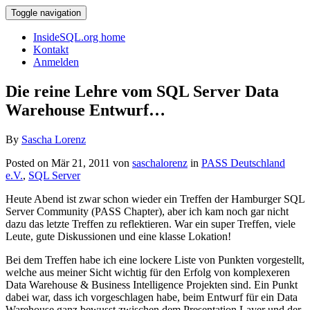
Toggle navigation
InsideSQL.org home
Kontakt
Anmelden
Die reine Lehre vom SQL Server Data
Warehouse Entwurf…
By
Sascha Lorenz
Posted on Mär 21, 2011 von
saschalorenz
in
PASS Deutschland
e.V.
,
SQL Server
Heute Abend ist zwar schon wieder ein Treffen der Hamburger SQL
Server Community (PASS Chapter), aber ich kam noch gar nicht
dazu das letzte Treffen zu reflektieren. War ein super Treffen, viele
Leute, gute Diskussionen und eine klasse Lokation!
Bei dem Treffen habe ich eine lockere Liste von Punkten vorgestellt,
welche aus meiner Sicht wichtig für den Erfolg von komplexeren
Data Warehouse & Business Intelligence Projekten sind. Ein Punkt
dabei war, dass ich vorgeschlagen habe, beim Entwurf für ein Data
Warehouse ganz bewusst zwischen dem Presentation Layer und der