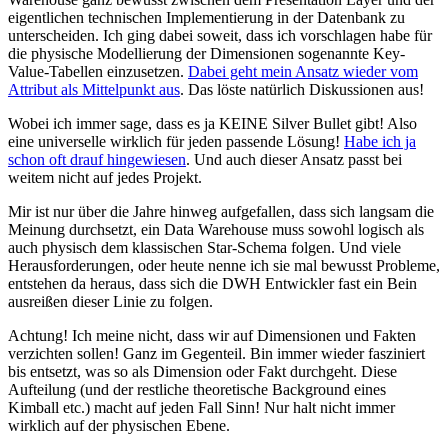
eigentlichen technischen Implementierung in der Datenbank zu
unterscheiden. Ich ging dabei soweit, dass ich vorschlagen habe für
die physische Modellierung der Dimensionen sogenannte Key-
Value-Tabellen einzusetzen.
Dabei geht mein Ansatz wieder vom
Attribut als Mittelpunkt aus
. Das löste natürlich Diskussionen aus!
Wobei ich immer sage, dass es ja KEINE Silver Bullet gibt! Also
eine universelle wirklich für jeden passende Lösung!
Habe ich ja
schon oft drauf hingewiesen
. Und auch dieser Ansatz passt bei
weitem nicht auf jedes Projekt.
Mir ist nur über die Jahre hinweg aufgefallen, dass sich langsam die
Meinung durchsetzt, ein Data Warehouse muss sowohl logisch als
auch physisch dem klassischen Star-Schema folgen. Und viele
Herausforderungen, oder heute nenne ich sie mal bewusst Probleme,
entstehen da heraus, dass sich die DWH Entwickler fast ein Bein
ausreißen dieser Linie zu folgen.
Achtung! Ich meine nicht, dass wir auf Dimensionen und Fakten
verzichten sollen! Ganz im Gegenteil. Bin immer wieder fasziniert
bis entsetzt, was so als Dimension oder Fakt durchgeht. Diese
Aufteilung (und der restliche theoretische Background eines
Kimball etc.) macht auf jeden Fall Sinn! Nur halt nicht immer
wirklich auf der physischen Ebene.