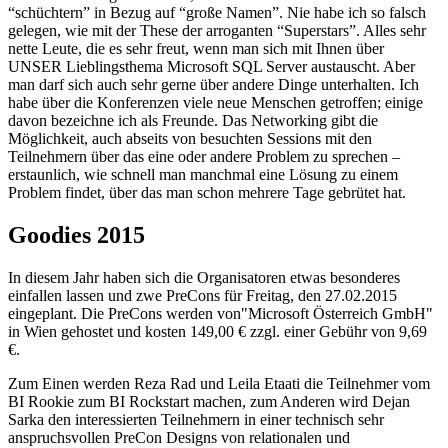
“schüchtern” in Bezug auf “große Namen”. Nie habe ich so falsch
gelegen, wie mit der These der arroganten “Superstars”. Alles sehr
nette Leute, die es sehr freut, wenn man sich mit Ihnen über
UNSER Lieblingsthema Microsoft SQL Server austauscht. Aber
man darf sich auch sehr gerne über andere Dinge unterhalten. Ich
habe über die Konferenzen viele neue Menschen getroffen; einige
davon bezeichne ich als Freunde. Das Networking gibt die
Möglichkeit, auch abseits von besuchten Sessions mit den
Teilnehmern über das eine oder andere Problem zu sprechen –
erstaunlich, wie schnell man manchmal eine Lösung zu einem
Problem findet, über das man schon mehrere Tage gebrütet hat.
Goodies 2015
In diesem Jahr haben sich die Organisatoren etwas besonderes
einfallen lassen und zwe PreCons für Freitag, den 27.02.2015
eingeplant. Die PreCons werden von"Microsoft Österreich GmbH"
in Wien gehostet und kosten 149,00 € zzgl. einer Gebühr von 9,69
€.
Zum Einen werden Reza Rad und Leila Etaati die Teilnehmer vom
BI Rookie zum BI Rockstart machen, zum Anderen wird Dejan
Sarka den interessierten Teilnehmern in einer technisch sehr
anspruchsvollen PreCon Designs von relationalen und