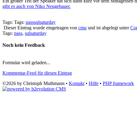
Ein großer Teil der Speaker hat sich dann kurz vor dem Mittagessen 
gibt es auch von Niko Neugebauer.
Tags: Tags:
pass
sqlsaturday
Dieser Eintrag wurde eingetragen von
cmu
und ist abgelegt unter
Co
Tags:
pass
,
sqlsaturday
Noch kein Feedback
Formular wird geladen...
Kommentar-Feed für diesen Eintrag
©2026 by Christoph Muthmann •
Kontakt
•
Hilfe
•
PHP framework