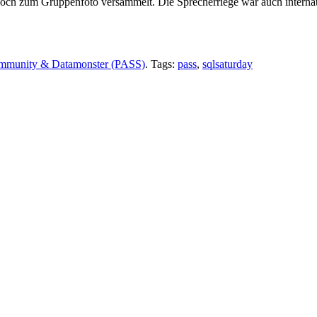
noch zum Gruppenfoto versammelt. Die Sprecherriege war auch internat
mmunity & Datamonster (PASS)
. Tags:
pass
,
sqlsaturday