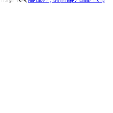
ional gut besetzt,
eine kurze englischsprachige Zusammenfassung