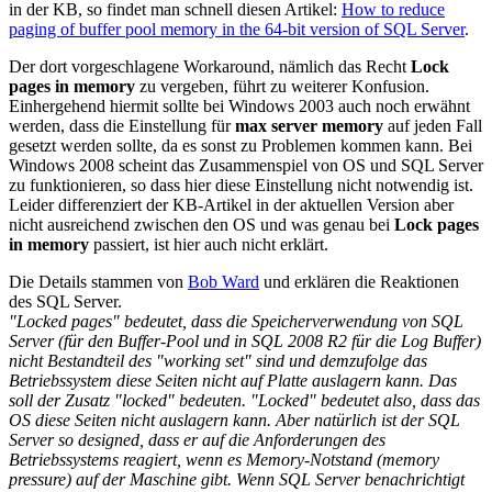
in der KB, so findet man schnell diesen Artikel:
How to reduce
paging of buffer pool memory in the 64-bit version of SQL Server
.
Der dort vorgeschlagene Workaround, nämlich das Recht
Lock
pages in memory
zu vergeben, führt zu weiterer Konfusion.
Einhergehend hiermit sollte bei Windows 2003 auch noch erwähnt
werden, dass die Einstellung für
max server memory
auf jeden Fall
gesetzt werden sollte, da es sonst zu Problemen kommen kann. Bei
Windows 2008 scheint das Zusammenspiel von OS und SQL Server
zu funktionieren, so dass hier diese Einstellung nicht notwendig ist.
Leider differenziert der KB-Artikel in der aktuellen Version aber
nicht ausreichend zwischen den OS und was genau bei
Lock pages
in memory
passiert, ist hier auch nicht erklärt.
Die Details stammen von
Bob Ward
und erklären die Reaktionen
des SQL Server.
"Locked pages" bedeutet, dass die Speicherverwendung von SQL
Server (für den Buffer-Pool und in SQL 2008 R2 für die Log Buffer)
nicht Bestandteil des "working set" sind und demzufolge das
Betriebssystem diese Seiten nicht auf Platte auslagern kann. Das
soll der Zusatz "locked" bedeuten. "Locked" bedeutet also, dass das
OS diese Seiten nicht auslagern kann. Aber natürlich ist der SQL
Server so designed, dass er auf die Anforderungen des
Betriebssystems reagiert, wenn es Memory-Notstand (memory
pressure) auf der Maschine gibt. Wenn SQL Server benachrichtigt