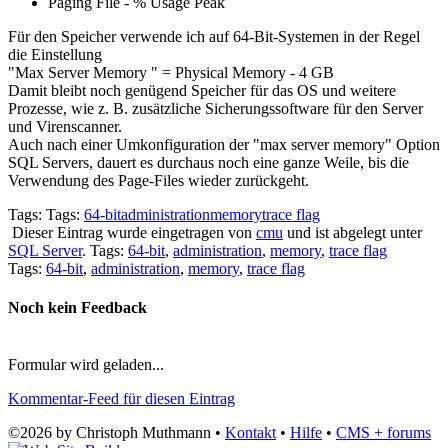
Paging File - % Usage Peak
Für den Speicher verwende ich auf 64-Bit-Systemen in der Regel
die Einstellung
"Max Server Memory " = Physical Memory - 4 GB
Damit bleibt noch genügend Speicher für das OS und weitere
Prozesse, wie z. B. zusätzliche Sicherungssoftware für den Server
und Virenscanner.
Auch nach einer Umkonfiguration der "max server memory" Option
SQL Servers, dauert es durchaus noch eine ganze Weile, bis die
Verwendung des Page-Files wieder zurückgeht.
Tags: Tags:
64-bit
administration
memory
trace flag
Dieser Eintrag wurde eingetragen von
cmu
und ist abgelegt unter
SQL Server
. Tags:
64-bit
,
administration
,
memory
,
trace flag
Tags:
64-bit
,
administration
,
memory
,
trace flag
Noch kein Feedback
Formular wird geladen...
Kommentar-Feed für diesen Eintrag
©2026 by Christoph Muthmann •
Kontakt
•
Hilfe
•
CMS + forums