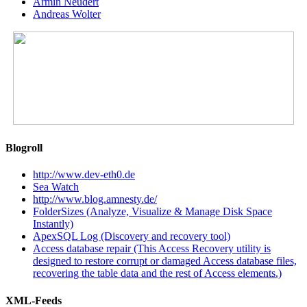
Armin Neudert
Andreas Wolter
Blogroll
http://www.dev-eth0.de
Sea Watch
http://www.blog.amnesty.de/
FolderSizes (Analyze, Visualize & Manage Disk Space
Instantly)
ApexSQL Log (Discovery and recovery tool)
Access database repair (This Access Recovery utility is
designed to restore corrupt or damaged Access database files,
recovering the table data and the rest of Access elements.)
XML-Feeds