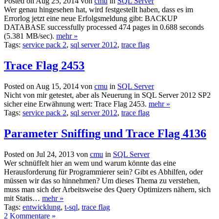
Posted on Aug 25, 2014 von
cmu
in
SQL Server
Wer genau hingesehen hat, wird festgestellt haben, dass es im
Errorlog jetzt eine neue Erfolgsmeldung gibt: BACKUP
DATABASE successfully processed 474 pages in 0.688 seconds
(5.381 MB/sec).
mehr »
Tags:
service pack 2
,
sql server 2012
,
trace flag
Trace Flag 2453
Posted on Aug 15, 2014 von
cmu
in
SQL Server
Nicht von mir getestet, aber als Neuerung in SQL Server 2012 SP2
sicher eine Erwähnung wert: Trace Flag 2453.
mehr »
Tags:
service pack 2
,
sql server 2012
,
trace flag
Parameter Sniffing und Trace Flag 4136
Posted on Jul 24, 2013 von
cmu
in
SQL Server
Wer schnüffelt hier an wem und warum könnte das eine
Herausforderung für Programmierer sein? Gibt es Abhilfen, oder
müssen wir das so hinnehmen? Um dieses Thema zu verstehen,
muss man sich der Arbeitsweise des Query Optimizers nähern, sich
mit Statis…
mehr »
Tags:
entwicklung
,
t-sql
,
trace flag
2 Kommentare »