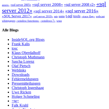
«sql
«sql server 2008»
«sql server 2008 r2»
«sql server 2005»
azure»
server 2012»
«sql server 2016»
«sql server 2014»
t-sql
«SQL Server 2017»
tools
ssms
«sql server 2019»
ssis
«trace flag»
webcast
whitepapers
«window functions»
«windows 7»
wsus
Alle Blogs
InsideSQL.org Blogs
Frank Kalis
tosc
Klaus Oberdalhoff
Christoph Muthmann
Sascha Lorenz
Olaf Pietsch
Weblinks
Downloads
Fehlermeldungen
Pressemitteilungen
Christoph Ingenhaag
Uwe Ricken
Holger Schmeling
=tg=
Falk Krahl