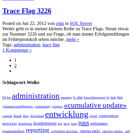
Trace Flag 3226
Posted on Jun 22, 2012 von
cmu
in
SQL Server
Weiter geht es in meiner kleinen Reihe zu Trace Flags. Heute etwas
zur Nummer 3226 und zur Frage, ob man immer Erfolgsmeldungen
im Fehlerprotokoll sehen möchte.
mehr »
Tags:
administration
,
trace flag
1 Kommentar »
1
2
Schlagwort-Wolke
administration
b_cher
bug
64-bit
amnesty
berechtigungen
bi
bids
«cumulative update»
«business intelligence»
community
connect
entwicklung
«integration
custom
denali
dmv
download
erwin
pass
konferenzen
services»
performance
konferenz
log
mvp
nntp
reporting
«service pack»
pressemitteilung
«reporting services»
«service packs»
«sql