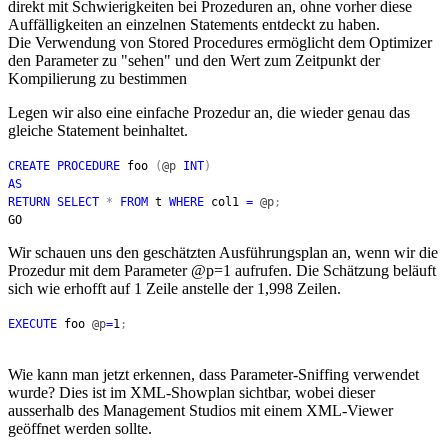
direkt mit Schwierigkeiten bei Prozeduren an, ohne vorher diese
Auffälligkeiten an einzelnen Statements entdeckt zu haben.
Die Verwendung von Stored Procedures ermöglicht dem Optimizer
den Parameter zu "sehen" und den Wert zum Zeitpunkt der
Kompilierung zu bestimmen
Legen wir also eine einfache Prozedur an, die wieder genau das
gleiche Statement beinhaltet.
CREATE PROCEDURE
foo
(
@p
INT
)
AS
RETURN SELECT
*
FROM
t
WHERE
col1
=
@p
;
GO
Wir schauen uns den geschätzten Ausführungsplan an, wenn wir die
Prozedur mit dem Parameter @p=1 aufrufen. Die Schätzung beläuft
sich wie erhofft auf 1 Zeile anstelle der 1,998 Zeilen.
EXECUTE
foo
@p
=
1
;
Wie kann man jetzt erkennen, dass Parameter-Sniffing verwendet
wurde? Dies ist im XML-Showplan sichtbar, wobei dieser
ausserhalb des Management Studios mit einem XML-Viewer
geöffnet werden sollte.