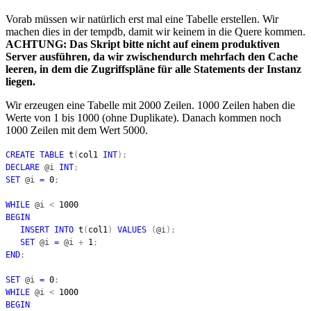
Vorab müssen wir natürlich erst mal eine Tabelle erstellen. Wir
machen dies in der tempdb, damit wir keinem in die Quere kommen.
ACHTUNG: Das Skript bitte nicht auf einem produktiven
Server ausführen, da wir zwischendurch mehrfach den Cache
leeren, in dem die Zugriffspläne für alle Statements der Instanz
liegen.
Wir erzeugen eine Tabelle mit 2000 Zeilen. 1000 Zeilen haben die
Werte von 1 bis 1000 (ohne Duplikate). Danach kommen noch
1000 Zeilen mit dem Wert 5000.
CREATE TABLE
t
(
col1
INT
);
DECLARE
@i
INT
;
SET
@i
=
0
;
WHILE
@i
<
1000
BEGIN
INSERT INTO
t
(
col1
)
VALUES
(
@i
);
SET
@i
=
@i
+
1
;
END
;
SET
@i
=
0
;
WHILE
@i
<
1000
BEGIN