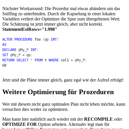
Nächster Workaround: Die Prozedur mal etwas abändern um das
Sniffing zu unterbinden. Durch die Kapselung in einer lokalen
Variablen verliert der Optimizer die Spur zum übergebenen Wert.
Die Schätzung ist jetzt immer gleich, aber nicht korrekt.
StatementEstRows="1.998"
ALTER PROCEDURE
foo
(
@p
INT
)
AS
DECLARE
@My_P
INT
;
SET
@My_P
=
@p
;
RETURN SELECT
*
FROM
t
WHERE
col1
=
@My_P
;
GO
Jetzt sind die Pläne immer gleich, ganz egal wie der Aufruf erfolgt!
Weitere Optimierung für Prozeduren
Wer mit diesem nicht ganz optimalen Plan nicht leben möchte, kann
versuchen dies weiter zu optimieren.
Man kann hier natürlich auch wieder mit der
RECOMPILE
oder
OPTIMIZE FOR
Option arbeiten. Alternativ legt man für