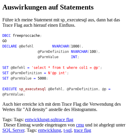
Auswirkungen auf Statements
Führe ich meine Statement mit sp_executesql aus, dann hat das
Trace Flag auch hierauf einen Einfluss.
DBCC
freeproccache
;
GO
DECLARE
@Befehl
NVARCHAR
(
1000
),
@ParmDefinition
NVARCHAR
(
100
),
@ParmValue
INT
;
SET
@Befehl
=
'select * from t where col1 = @p'
;
SET
@ParmDefinition
=
N'@p int'
;
SET
@ParmValue
=
5000
;
EXECUTE
sp_executesql
@Befehl
,
@ParmDefinition
,
@p
=
@ParmValue
;
Auch hier erreiche ich mit dem Trace Flag die Verwendung des
Wertes für "All density" anstelle des Histogramms.
Tags: Tags:
entwicklung
t-sql
trace flag
Dieser Eintrag wurde eingetragen von
cmu
und ist abgelegt unter
SQL Server
. Tags:
entwicklung
,
t-sql
,
trace flag