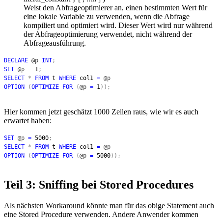
Weist den Abfrageoptimierer an, einen bestimmten Wert für
eine lokale Variable zu verwenden, wenn die Abfrage
kompiliert und optimiert wird. Dieser Wert wird nur während
der Abfrageoptimierung verwendet, nicht während der
Abfrageausführung.
DECLARE
@p
INT
;
SET
@p
=
1
;
SELECT
*
FROM
t
WHERE
col1
=
@p
OPTION
(
OPTIMIZE FOR
(
@p
=
1
));
Hier kommen jetzt geschätzt 1000 Zeilen raus, wie wir es auch
erwartet haben:
SET
@p
=
5000
;
SELECT
*
FROM
t
WHERE
col1
=
@p
OPTION
(
OPTIMIZE FOR
(
@p
=
5000
));
Teil 3: Sniffing bei Stored Procedures
Als nächsten Workaround könnte man für das obige Statement auch
eine Stored Procedure verwenden. Andere Anwender kommen