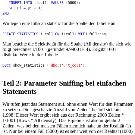
INSERT INTO
t
(
col1
)
VALUES
(
5000
);
SET
@i
=
@i
+
1
;
END
;
Wir legen eine fullscan statistic für die Spalte der Tabelle an.
CREATE STATISTICS
t_col1
ON
t
(
col1
)
WITH
fullscan
;
Man beachte die Selektivität für die Spalte (All density) die sich wie
folgt berechnet 1/1001 (gerundet 9.99001E-4). Es gibt 1001
distinkte Werte in der Tabelle.
DBCC
show_statistics
(
'dbo.t'
,
't_col1'
);
Teil 2: Parameter Sniffing bei einfachen
Statements
Wir rufen jetzt das Statement auf, ohne einen Wert für den Parameter
zu setzen. Die "geschätzte Anzahl von Zeilen" beläuft sich auf
1,998! Dieser Wert ergibt sich aus der Rechnung: 2000 Zeilen *
1/1001 (Rows * All density). Das Ergebnis ist also ungefähr 2
Zeilen, was bei den meisten Fällen ziemlich nahe an der Realität (1)
ist. Nur bei einem Fall (5000) ist es sehr weit von der Realität (1000)