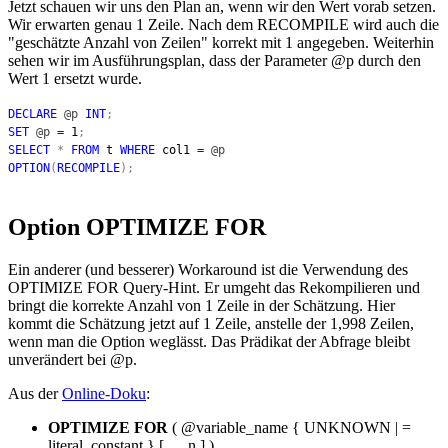
Jetzt schauen wir uns den Plan an, wenn wir den Wert vorab setzen.
Wir erwarten genau 1 Zeile. Nach dem RECOMPILE wird auch die
"geschätzte Anzahl von Zeilen" korrekt mit 1 angegeben. Weiterhin
sehen wir im Ausführungsplan, dass der Parameter @p durch den
Wert 1 ersetzt wurde.
DECLARE
@p
INT
;
SET
@p
=
1
;
SELECT
*
FROM
t
WHERE
col1
=
@p
OPTION
(
RECOMPILE
);
Option OPTIMIZE FOR
Ein anderer (und besserer) Workaround ist die Verwendung des
OPTIMIZE FOR Query-Hint. Er umgeht das Rekompilieren und
bringt die korrekte Anzahl von 1 Zeile in der Schätzung. Hier
kommt die Schätzung jetzt auf 1 Zeile, anstelle der 1,998 Zeilen,
wenn man die Option weglässt. Das Prädikat der Abfrage bleibt
unverändert bei @p.
Aus der
Online-Doku
:
OPTIMIZE FOR
( @variable_name { UNKNOWN | =
literal_constant } [ , ...n ] )