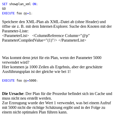
SET
showplan_xml
ON
;
GO
EXECUTE
foo
@p
=
1
;
Speichere den XML-Plan als XML-Datei ab (ohne Header) und
öffne sie z. B. mit dem Internet-Explorer. Suche den Knoten mit der
Parameter-Liste:
<ParameterList> <ColumnReference Column="@p"
ParameterCompiledValue="(1)"/> </ParameterList>
Was kommt denn jetzt für ein Plan, wenn der Parameter 5000
verwendet wird?
Hier kommen ja 1000 Zeilen als Ergebnis, aber der geschätzte
Ausführungsplan ist der gleiche wie bei 1!
EXECUTE
foo
@p
=
5000
;
Die Ursache
: Der Plan für die Prozedur befindet sich im Cache und
muss nicht neu erstellt werden.
Zur Erzeugung wurde der Wert 1 verwendet, was bei einem Aufruf
mit 5000 nicht die richtige Schätzung ergibt und in der Folge zu
einem nicht optimalen Plan führen kann.