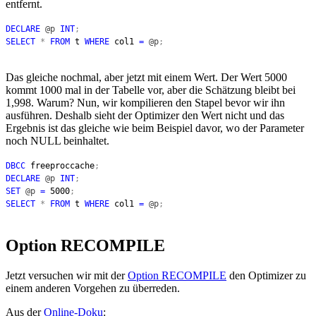
entfernt.
DECLARE
@p
INT
;
SELECT
*
FROM
t
WHERE
col1
=
@p
;
Das gleiche nochmal, aber jetzt mit einem Wert. Der Wert 5000
kommt 1000 mal in der Tabelle vor, aber die Schätzung bleibt bei
1,998. Warum? Nun, wir kompilieren den Stapel bevor wir ihn
ausführen. Deshalb sieht der Optimizer den Wert nicht und das
Ergebnis ist das gleiche wie beim Beispiel davor, wo der Parameter
noch NULL beinhaltet.
DBCC
freeproccache
;
DECLARE
@p
INT
;
SET
@p
=
5000
;
SELECT
*
FROM
t
WHERE
col1
=
@p
;
Option RECOMPILE
Jetzt versuchen wir mit der
Option RECOMPILE
den Optimizer zu
einem anderen Vorgehen zu überreden.
Aus der
Online-Doku
: