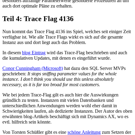
besonders auffällige Parameterwerte gesonderte Prozeduren an um
auch dort optimale Pläne zu erhalten.
Teil 4: Trace Flag 4136
Nun kommt das Trace Flag 4136 ins Spiel, welches seit einiger Zeit
verfügbar ist. Wie alle Trace Flags wirkt es sich auf die gesamte
Instanz aus und dort liegt auch das Problem.
In diesem
blog Eintrag
wird das Trace-Flag beschrieben und auch
die kumulativen Updates, mit denen es eingeführt wurde.
Conor Cunningham (Microsoft)
hat dazu den SQL Server MVPs
geschrieben:
It stops sniffing parameter values for the whole
instance. I don’t think you should use this unless absolutely
necessary, as it is far too broad for most customers.
Wie bei jedem Trace-Flag gilt es auch hier die Auswirkungen
gründlich zu testen. Instanzen mit vielen Datenbanken und
unterschiedlichen Anwendungen werden wohl eher damit in
Schwierigkeiten laufen, als dedizierte Instanzen. Der Autor des oben
erwähnten blog-Artikels beschäftigt sich mit Dynamics AX, wo es
evtl. hilfreich sein könnte.
Von Torsten Schüßler gibt es eine
schöne Anleitung
zum Setzen der