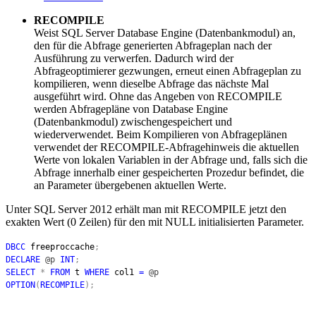
RECOMPILE
Weist SQL Server Database Engine (Datenbankmodul) an,
den für die Abfrage generierten Abfrageplan nach der
Ausführung zu verwerfen. Dadurch wird der
Abfrageoptimierer gezwungen, erneut einen Abfrageplan zu
kompilieren, wenn dieselbe Abfrage das nächste Mal
ausgeführt wird. Ohne das Angeben von RECOMPILE
werden Abfragepläne von Database Engine
(Datenbankmodul) zwischengespeichert und
wiederverwendet. Beim Kompilieren von Abfrageplänen
verwendet der RECOMPILE-Abfragehinweis die aktuellen
Werte von lokalen Variablen in der Abfrage und, falls sich die
Abfrage innerhalb einer gespeicherten Prozedur befindet, die
an Parameter übergebenen aktuellen Werte.
Unter SQL Server 2012 erhält man mit RECOMPILE jetzt den
exakten Wert (0 Zeilen) für den mit NULL initialisierten Parameter.
DBCC
freeproccache
;
DECLARE
@p
INT
;
SELECT
*
FROM
t
WHERE
col1
=
@p
OPTION
(
RECOMPILE
);