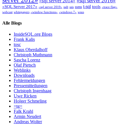
server 2012»
«sql server 2016»
«sql server 2014»
t-sql
«SQL Server 2017»
tools
ssms
«sql server 2019»
ssdt
ssis
«trace flag»
webcast
whitepapers
«window functions»
«windows 7»
wsus
Alle Blogs
InsideSQL.org Blogs
Frank Kalis
tosc
Klaus Oberdalhoff
Christoph Muthmann
Sascha Lorenz
Olaf Pietsch
Weblinks
Downloads
Fehlermeldungen
Pressemitteilungen
Christoph Ingenhaag
Uwe Ricken
Holger Schmeling
=tg=
Falk Krahl
Armin Neudert
Andreas Wolter