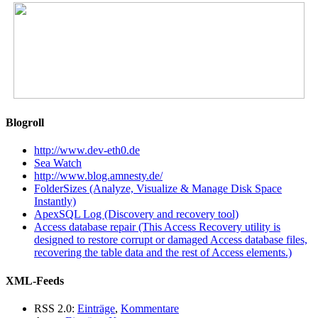
Blogroll
http://www.dev-eth0.de
Sea Watch
http://www.blog.amnesty.de/
FolderSizes (Analyze, Visualize & Manage Disk Space
Instantly)
ApexSQL Log (Discovery and recovery tool)
Access database repair (This Access Recovery utility is
designed to restore corrupt or damaged Access database files,
recovering the table data and the rest of Access elements.)
XML-Feeds
RSS 2.0:
Einträge
,
Kommentare