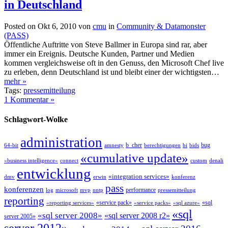
in Deutschland
Posted on Okt 6, 2010 von
cmu
in
Community & Datamonster
(PASS)
Öffentliche Auftritte von Steve Ballmer in Europa sind rar, aber
immer ein Ereignis. Deutsche Kunden, Partner und Medien
kommen vergleichsweise oft in den Genuss, den Microsoft Chef live
zu erleben, denn Deutschland ist und bleibt einer der wichtigsten…
mehr »
Tags:
pressemitteilung
1 Kommentar »
Schlagwort-Wolke
administration
b_cher
bug
64-bit
amnesty
berechtigungen
bi
bids
«cumulative update»
«business intelligence»
connect
custom
denali
entwicklung
«integration services»
dmv
erwin
konferenz
pass
konferenzen
performance
log
microsoft
mvp
nntp
pressemitteilung
reporting
«service pack»
«sql
«reporting services»
«service packs»
«sql azure»
«sql
«sql server 2008»
«sql server 2008 r2»
server 2005»