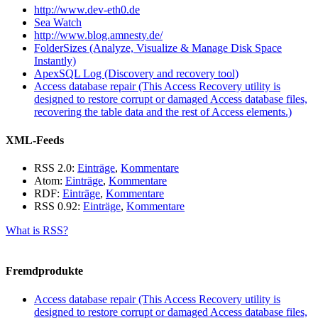
http://www.dev-eth0.de
Sea Watch
http://www.blog.amnesty.de/
FolderSizes (Analyze, Visualize & Manage Disk Space
Instantly)
ApexSQL Log (Discovery and recovery tool)
Access database repair (This Access Recovery utility is
designed to restore corrupt or damaged Access database files,
recovering the table data and the rest of Access elements.)
XML-Feeds
RSS 2.0:
Einträge
,
Kommentare
Atom:
Einträge
,
Kommentare
RDF:
Einträge
,
Kommentare
RSS 0.92:
Einträge
,
Kommentare
What is RSS?
Fremdprodukte
Access database repair (This Access Recovery utility is
designed to restore corrupt or damaged Access database files,