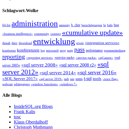
Schlagwort-Wolke
administration
b_cher
bug
64-bit
amnesty
berechtigungen
bi
bids
«cumulative update»
«business intelligence»
community
connect
entwicklung
«integration services»
denali
dmv
download
erwin
pass
konferenzen
performance
konferenz
log
microsoft
mvp
nntp
pressemitteilung
reporting
«service pack»
«sql
«reporting services»
«service packs»
«sql azure»
«sql
«sql server 2008»
«sql server 2008 r2»
server 2005»
server 2012»
«sql server 2016»
«sql server 2014»
t-sql
«SQL Server 2017»
tools
ssms
«sql server 2019»
ssdt
ssis
«trace flag»
webcast
whitepapers
«window functions»
«windows 7»
Alle Blogs
InsideSQL.org Blogs
Frank Kalis
tosc
Klaus Oberdalhoff
Christoph Muthmann