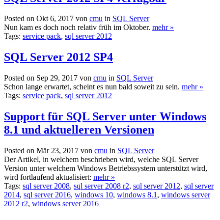
Posted on Okt 6, 2017 von
cmu
in
SQL Server
Nun kam es doch noch relativ früh im Oktober.
mehr »
Tags:
service pack
,
sql server 2012
SQL Server 2012 SP4
Posted on Sep 29, 2017 von
cmu
in
SQL Server
Schon lange erwartet, scheint es nun bald soweit zu sein.
mehr »
Tags:
service pack
,
sql server 2012
Support für SQL Server unter Windows
8.1 und aktuelleren Versionen
Posted on Mär 23, 2017 von
cmu
in
SQL Server
Der Artikel, in welchem beschrieben wird, welche SQL Server
Version unter welchem Windows Betriebssystem unterstützt wird,
wird fortlaufend aktualisiert:
mehr »
Tags:
sql server 2008
,
sql server 2008 r2
,
sql server 2012
,
sql server
2014
,
sql server 2016
,
windows 10
,
windows 8.1
,
windows server
2012 r2
,
windows server 2016