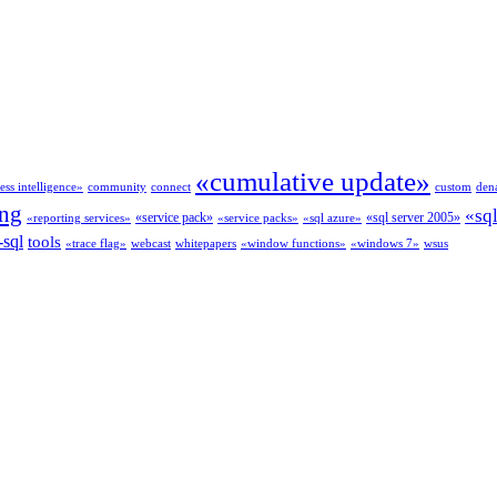
«cumulative update»
ess intelligence»
community
connect
custom
dena
ing
«sq
«service pack»
«sql server 2005»
«reporting services»
«service packs»
«sql azure»
-sql
tools
«trace flag»
webcast
whitepapers
«window functions»
«windows 7»
wsus