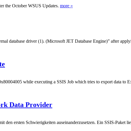
after the October WSUS Updates.
more »
rnal database driver (1). (Microsoft JET Database Engine)” after apply
te
 0x80004005 while executing a SSIS Job which tries to export data to E
ork Data Provider
it den ersten Schwierigkeiten auseinanderzusetzen. Ein SSIS-Paket li