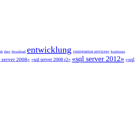
entwicklung
«integration services»
li
dmv
download
konferenz
«sql server 2012»
l server 2008»
«sql
«sql server 2008 r2»