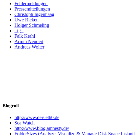
Fehlermeldungen
Pressemitteilungen
Christoph Ingenhaag
Uwe Ricken
Holger Schmeling
=tg=
Falk Krahl
Armin Neudert
Andreas Wolter
Blogroll
http://www.dev-eth0.de
Sea Watch
http://www.blog.amnesty.de/
FolderSizes (Analyze, Visualize & Manage Disk Space Instantl