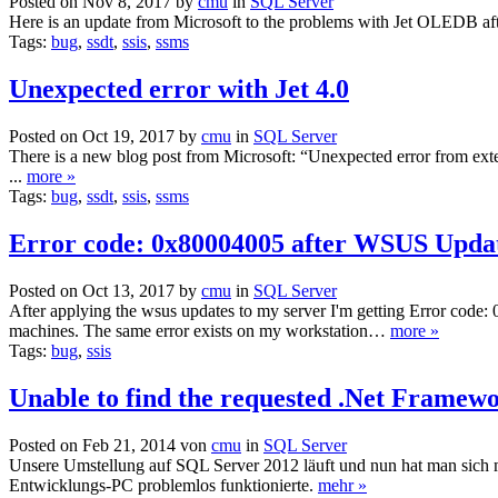
Posted on Nov 8, 2017 by
cmu
in
SQL Server
Here is an update from Microsoft to the problems with Jet OLEDB 
Tags:
bug
,
ssdt
,
ssis
,
ssms
Unexpected error with Jet 4.0
Posted on Oct 19, 2017 by
cmu
in
SQL Server
There is a new blog post from Microsoft: “Unexpected error from exte
...
more »
Tags:
bug
,
ssdt
,
ssis
,
ssms
Error code: 0x80004005 after WSUS Upda
Posted on Oct 13, 2017 by
cmu
in
SQL Server
After applying the wsus updates to my server I'm getting Error code:
machines. The same error exists on my workstation…
more »
Tags:
bug
,
ssis
Unable to find the requested .Net Framew
Posted on Feb 21, 2014 von
cmu
in
SQL Server
Unsere Umstellung auf SQL Server 2012 läuft und nun hat man sich m
Entwicklungs-PC problemlos funktionierte.
mehr »