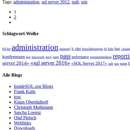
Tags:
administration
,
sql server 2012
,
ssdt
,
ssis
1
2
Schlagwort-Wolke
administration
b_cher
bug
64-bit
amnesty
berechtigungen
bi
bids
«busin
pass
report
konferenzen
performance
log
microsoft
mvp
nntp
pressemitteilung
«sql server 2016»
server 2014»
t
«SQL Server 2017»
ssms
ssdt
ssis
Alle Blogs
InsideSQL.org Blogs
Frank Kalis
tosc
Klaus Oberdalhoff
Christoph Muthmann
Sascha Lorenz
Olaf Pietsch
Weblinks
Downloads