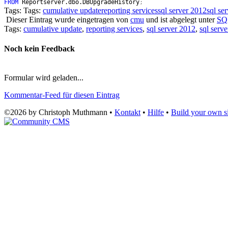
FROM
Reportserver.dbo.DBUpgradeHistory
;
Tags: Tags:
cumulative update
reporting services
sql server 2012
sql se
Dieser Eintrag wurde eingetragen von
cmu
und ist abgelegt unter
SQ
Tags:
cumulative update
,
reporting services
,
sql server 2012
,
sql serv
Noch kein Feedback
Formular wird geladen...
Kommentar-Feed für diesen Eintrag
©2026 by Christoph Muthmann •
Kontakt
•
Hilfe
•
Build your own si