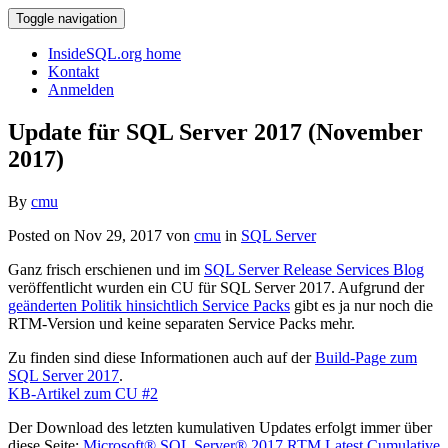
Toggle navigation
InsideSQL.org home
Kontakt
Anmelden
Update für SQL Server 2017 (November
2017)
By
cmu
Posted on Nov 29, 2017 von
cmu
in
SQL Server
Ganz frisch erschienen und im
SQL Server Release Services Blog
veröffentlicht wurden ein CU für SQL Server 2017. Aufgrund der
geänderten Politik hinsichtlich Service Packs
gibt es ja nur noch die
RTM-Version und keine separaten Service Packs mehr.
Zu finden sind diese Informationen auch auf der
Build-Page zum
SQL Server 2017
.
KB-Artikel zum CU #2
Der Download des letzten kumulativen Updates erfolgt immer über
diese Seite:
Microsoft® SQL Server® 2017 RTM Latest Cumulative