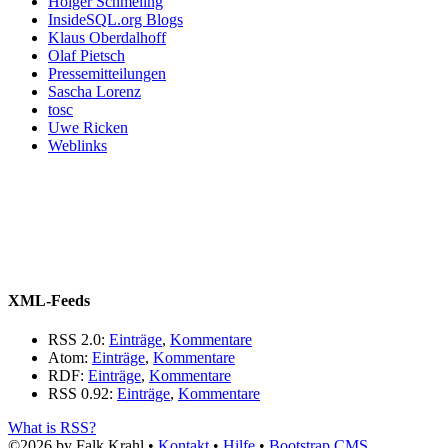
Holger Schmeling
InsideSQL.org Blogs
Klaus Oberdalhoff
Olaf Pietsch
Pressemitteilungen
Sascha Lorenz
tosc
Uwe Ricken
Weblinks
XML-Feeds
RSS 2.0:
Einträge
,
Kommentare
Atom:
Einträge
,
Kommentare
RDF:
Einträge
,
Kommentare
RSS 0.92:
Einträge
,
Kommentare
What is RSS?
©2026 by Falk Krahl •
Kontakt
•
Hilfe
•
Bootstrap CMS