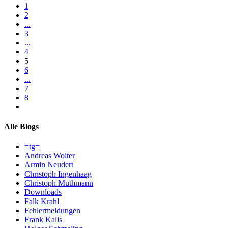
1
2
...
3
...
4
5
6
...
7
8
Alle Blogs
=tg=
Andreas Wolter
Armin Neudert
Christoph Ingenhaag
Christoph Muthmann
Downloads
Falk Krahl
Fehlermeldungen
Frank Kalis